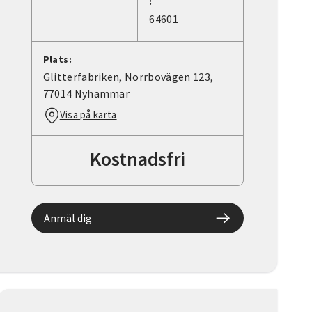
:
64601
Plats:
Glitterfabriken, Norrbovägen 123,
77014 Nyhammar
Visa på karta
Kostnadsfri
Anmäl dig