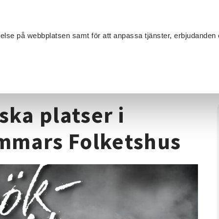
Sök
velse på webbplatsen samt för att anpassa tjänster, erbjudanden 
Om SV
Sta
MANG
/
Spökjakt på historiska platser i Bergslagen - Nyhammars Folke
ska platser i
mmars Folketshus