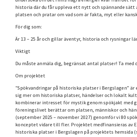
historia där du får uppleva ett nytt och spännande sätt
platsen och pratar om vad som är fakta, myt eller kans
För dig som:
Är 13 – 25 år och gillar äventyr, historia och rysningar l
Viktigt
Du måste anmäla dig, begränsat antal platser! Ta med d
Om projektet
"Spökvandringar på historiska platser i Bergslagen” är e
sig mer om historiska platser, händelser och lokalt kult
kombinerar intresset för mystik genom spökjakt med gui
föreningslivet berättar om platsen, människor och hän
(september 2025 – november 2027) genomför vi 80 spökv
konceptet vidare till fler. Projektet medfinansieras a
historiska platser i Bergslagen på projektets hemsida (