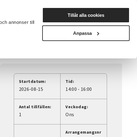
Lyssna
Tillåt alla cookies
och annonser till
rta studiecirkel
Cirkelledare
Nyheter
Avdelningar
Anpassa
tshus
Startdatum:
Tid:
2026-08-15
14:00 - 16:00
Antal tillfällen:
Veckodag:
1
Ons
Arrangemangsnr