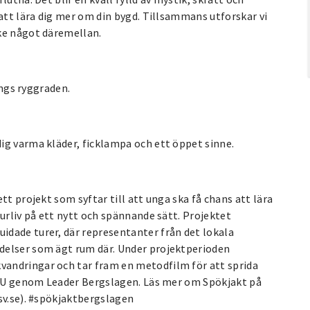
 att lära dig mer om din bygd. Tillsammans utforskar vi
ke något däremellan.
ängs ryggraden.
ig varma kläder, ficklampa och ett öppet sinne.
tt projekt som syftar till att unga ska få chans att lära
urliv på ett nytt och spännande sätt. Projektet
dade turer, där representanter från det lokala
delser som ägt rum där. Under projektperioden
andringar och tar fram en metodfilm för att sprida
v EU genom Leader Bergslagen. Läs mer om Spökjakt på
sv.se). #spökjaktbergslagen