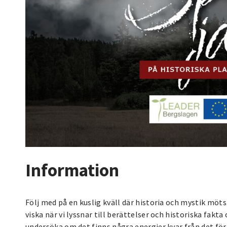
Information
Följ med på en kuslig kväll där historia och mystik möts
viska när vi lyssnar till berättelser och historiska fak
undersöka om det finns några energier kvar från det förfl