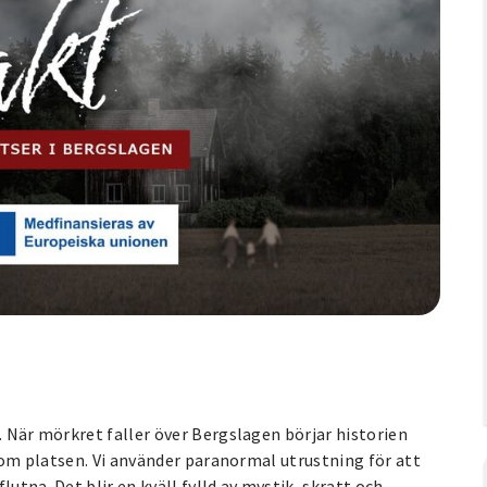
. När mörkret faller över Bergslagen börjar historien
ta om platsen. Vi använder paranormal utrustning för att
utna. Det blir en kväll fylld av mystik, skratt och