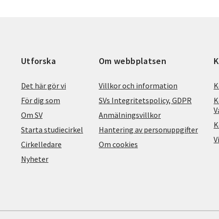
Utforska
Om webbplatsen
K
Det här gör vi
Villkor och information
K
För dig som
SVs Integritetspolicy, GDPR
K
V
Om SV
Anmälningsvillkor
K
Starta studiecirkel
Hantering av personuppgifter
V
Cirkelledare
Om cookies
Nyheter