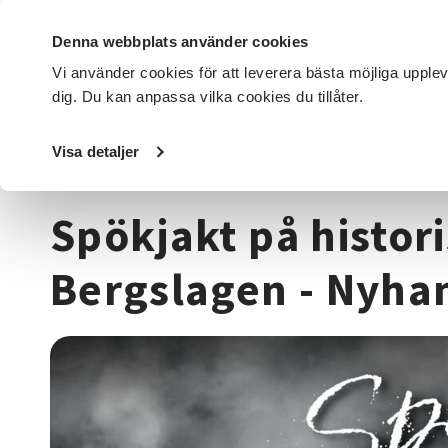
Denna webbplats använder cookies
Vi använder cookies för att leverera bästa möjliga upple
dig. Du kan anpassa vilka cookies du tillåter.
DET HÄR GÖR VI
FÖR DIG SOM
SÖK KURSER OCH EVENE
Visa detaljer
Startsida
/
Kurser och evenemang
/
Beteendevetenskap
Spökjakt på histori
Bergslagen - Nyha