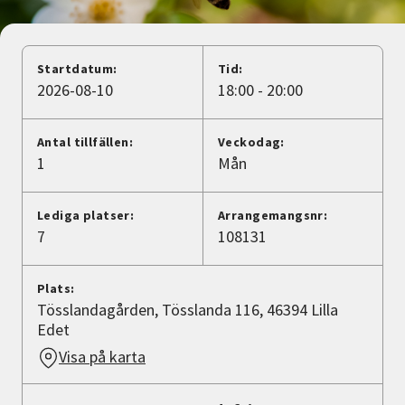
Nyheter
Avdelningar
Startdatum:
Tid:
2026-08-10
18:00 - 20:00
Lyssna
Antal tillfällen:
Veckodag:
1
Mån
Lediga platser:
Arrangemangsnr:
7
108131
Plats:
Tösslandagården, Tösslanda 116, 46394 Lilla
Edet
Visa på karta