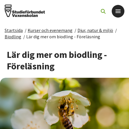
Startsida
/
Kurser och evenemang
/
Djur, natur & miljö
/
Det här gör vi
Biodling
/
Lär dig mer om biodling - Föreläsning
För dig som
Lär dig mer om biodling -
Föreläsning
Sök kurser och evenemang
Om SV
Starta studiecirkel
Cirkelledare