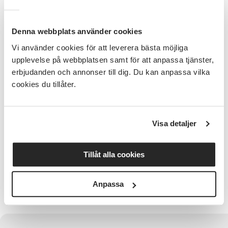
Du behöver inte själv ha bin idag – även du som är
nyfiken och vill lära dig mer är varmt välkommen.
Denna webbplats använder cookies
Skriv upp kommande datum i kalendern:
Vi använder cookies för att leverera bästa möjliga
upplevelse på webbplatsen samt för att anpassa tjänster,
24:e augusti - Vad är ljunghonung, lushonung
erbjudanden och annonser till dig. Du kan anpassa vilka
och "cementhonung"?
cookies du tillåter.
7:e september - Vad gav säsongen, utvärdering,
Våfflor och avslutning.
Anmälan:
Visa detaljer
Det är drop-in. Du får gärna anmäla dig, men det är
inget krav.
Tillåt alla cookies
Kostnad
Föreläsningen är gratis och öppen för alla. I
Anpassa
samarbete med Lilla Edetbygdens Biodlarförening