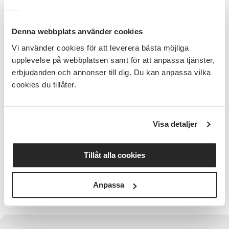
Du behöver inte själv ha bin idag – även du som är
nyfiken och vill lära dig mer är varmt välkommen.
Denna webbplats använder cookies
Skriv upp kommande datum i kalendern:
Vi använder cookies för att leverera bästa möjliga
upplevelse på webbplatsen samt för att anpassa tjänster,
24:e augusti - Vad är ljunghonung, lushonung
erbjudanden och annonser till dig. Du kan anpassa vilka
och "cementhonung"?
cookies du tillåter.
7:e september - Vad gav säsongen, utvärdering,
Våfflor och avslutning.
Anmälan:
Visa detaljer
Det är drop-in. Du får gärna anmäla dig, men det är
inget krav.
Tillåt alla cookies
Kostnad
Föreläsningen är gratis och öppen för alla. I
Anpassa
samarbete med Lilla Edetbygdens Biodlarförening