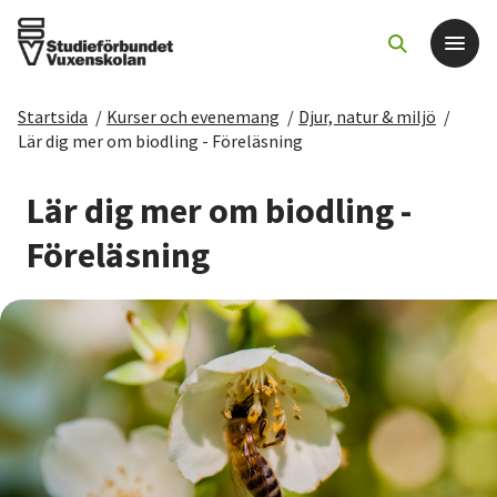
Startsida
/
Kurser och evenemang
/
Djur, natur & miljö
/
Det här gör vi
Lär dig mer om biodling - Föreläsning
För dig som
Lär dig mer om biodling -
Föreläsning
Sök kurser och evenemang
Om SV
Starta studiecirkel
Cirkelledare