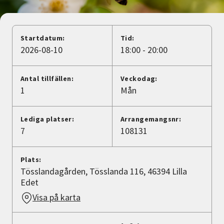
Nyheter
Avdelningar
Startdatum:
Tid:
2026-08-10
18:00 - 20:00
Lyssna
Antal tillfällen:
Veckodag:
1
Mån
Lediga platser:
Arrangemangsnr:
7
108131
Plats:
Tösslandagården, Tösslanda 116, 46394 Lilla
Edet
Visa på karta