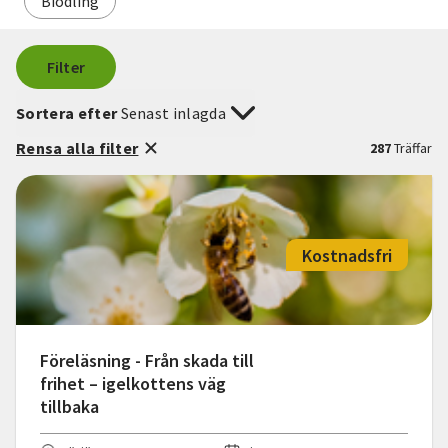
Biodling
Filter
Sortera efter
Senast inlagda
Rensa alla filter
287
Träffar
Kostnadsfri
Föreläsning - Från skada till
frihet – igelkottens väg
tillbaka