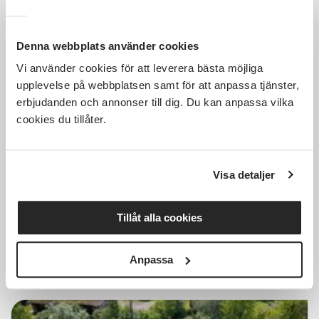
Denna webbplats använder cookies
Vi använder cookies för att leverera bästa möjliga
150 SEK
upplevelse på webbplatsen samt för att anpassa tjänster,
erbjudanden och annonser till dig. Du kan anpassa vilka
cookies du tillåter.
Föreläsning om biodling, tema
invintring och varroa
Visa detaljer
Distans
sön 2026-08-09
Tillåt alla cookies
18:30
Läs mer och anmäl
Anpassa