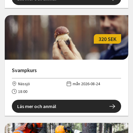
320 SEK
Svampkurs
Nässjö
mån 2026-08-24
18:00
Läs mer och anmäl