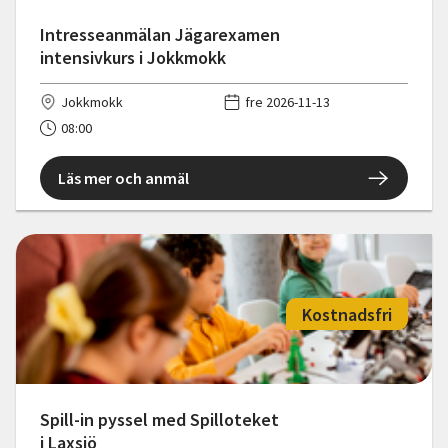
Intresseanmälan Jägarexamen
intensivkurs i Jokkmokk
Jokkmokk
fre 2026-11-13
08:00
Läs mer och anmäl
Kostnadsfri
Spill-in pyssel med Spilloteket
i Laxsjö