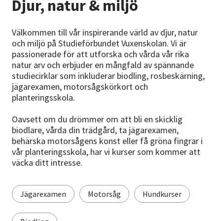
Djur, natur & miljö
Nyheter
Avdelningar
Välkommen till vår inspirerande värld av djur, natur
och miljö på Studieförbundet Vuxenskolan. Vi är
passionerade för att utforska och vårda vår rika
natur arv och erbjuder en mångfald av spännande
Lyssna
studiecirklar som inkluderar biodling, rosbeskärning,
jägarexamen, motorsågskörkort och
planteringsskola.
Oavsett om du drömmer om att bli en skicklig
biodlare, vårda din trädgård, ta jägarexamen,
behärska motorsågens konst eller få gröna fingrar i
vår planteringsskola, har vi kurser som kommer att
väcka ditt intresse.
Jägarexamen
Motorsåg
Hundkurser