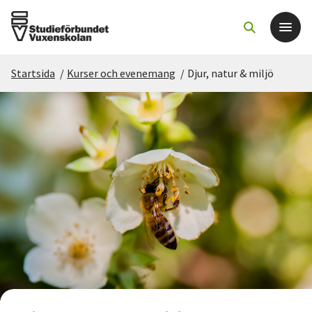
Startsida
/
Kurser och evenemang
/
Djur, natur & miljö
Det här gör vi
För dig som
Sök kurser och evenemang
Om SV
Starta studiecirkel
Cirkelledare