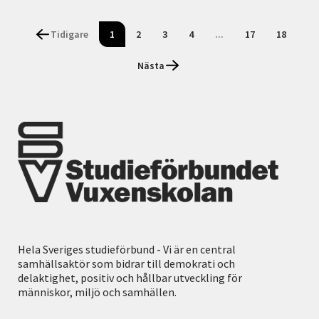
Tidigare
1
2
3
4
...
17
18
Nästa
Hela Sveriges studieförbund - Vi är en central
samhällsaktör som bidrar till demokrati och
delaktighet, positiv och hållbar utveckling för
människor, miljö och samhällen.