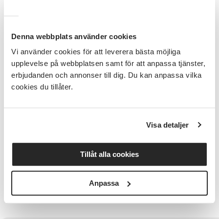
mordförsök. Vänner, vardag, kärlek och jobb, hur tar
man sig vidare när hjärnan är trött kroppen fungerar
annorlunda och drömmar man haft får testas extra
hårt!
Denna webbplats använder cookies
Vi använder cookies för att leverera bästa möjliga
En föreläsning som inte bör missas, den ger många
upplevelse på webbplatsen samt för att anpassa tjänster,
tankar men också hopp om att saker ändå kan bli
bra.
erbjudanden och annonser till dig. Du kan anpassa vilka
cookies du tillåter.
Kulturprogrammet arrangeras i
samarbete med
Sparbanken Skåne
Visa detaljer
Anmälningsinformation
Tillåt alla cookies
Föreläsningen är kostnadsfri men anmälan krävs.
Vid frågor kontakta helena.sandell@sv.se
Anpassa
eller 073-393 06 62.