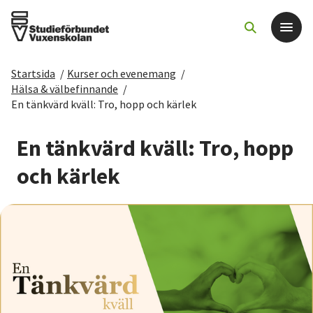
Startsida
/
Kurser och evenemang
/
Det här gör vi
Hälsa & välbefinnande
/
En tänkvärd kväll: Tro, hopp och kärlek
För dig som
En tänkvärd kväll: Tro, hopp
Sök kurser och evenemang
och kärlek
Om SV
Starta studiecirkel
Cirkelledare