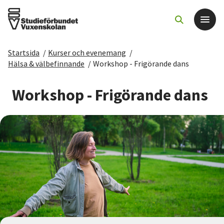
Startsida
/
Kurser och evenemang
/
Det här gör vi
Hälsa & välbefinnande
/
Workshop - Frigörande dans
För dig som
Workshop - Frigörande dans
Sök kurser och evenemang
Om SV
Starta studiecirkel
Cirkelledare