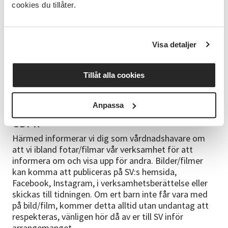
cookies du tillåter.
Anmälningsvillkor
Alla kursstarter är preliminära. Du får en kallelse till
kursen med definitivt startdatum cirka en vecka
Visa detaljer
innan kursstart. Har du uppgett en mejladress
skickas kallelsen på mejl, annars kommer den med
Tillåt alla cookies
vanlig post. För fullständiga anmälningsvillkor
hänvisas till www.sv.se. Du får en kallelse till kursen
cirka en vecka innan kursstarten.
Anpassa
GDPR
Härmed informerar vi dig som vårdnadshavare om
att vi ibland fotar/filmar vår verksamhet för att
informera om och visa upp för andra. Bilder/filmer
kan komma att publiceras på SV:s hemsida,
Facebook, Instagram, i verksamhetsberättelse eller
skickas till tidningen. Om ert barn inte får vara med
på bild/film, kommer detta alltid utan undantag att
respekteras, vänligen hör då av er till SV inför
arrangemanget.