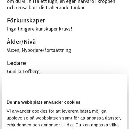
om du vill hitta ett lugn, en egen närvaro i kroppen
och rensa bort distraherande tankar.
Förkunskaper
Inga tidigare kunskaper krävs!
Ålder/Nivå
Vuxen, Nybörjare/fortsättning
Ledare
Gunilla Löfberg.
Upplägg
1 gång, workshop
Denna webbplats använder cookies
Bra att veta
Vi använder cookies för att leverera bästa möjliga
Bekväma kläder du kan röra dig i, barfota alternativt
upplevelse på webbplatsen samt för att anpassa tjänster,
gympaskor. Fri parkering finns i anslutning till
erbjudanden och annonser till dig. Du kan anpassa vilka
lokalen.