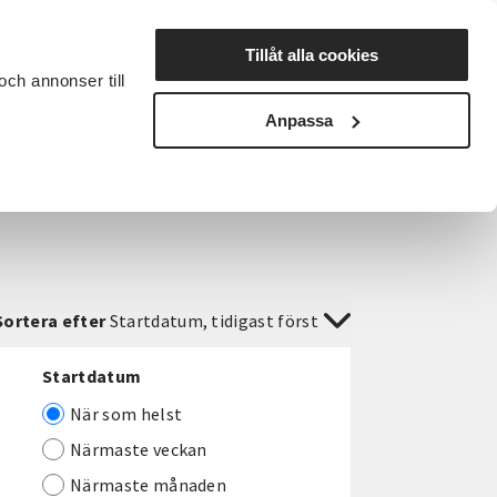
Lyssna
Tillåt alla cookies
och annonser till
rta studiecirkel
Cirkelledare
Nyheter
Avdelningar
Anpassa
Sortera efter
Startdatum, tidigast först
Startdatum
När som helst
Närmaste veckan
Närmaste månaden