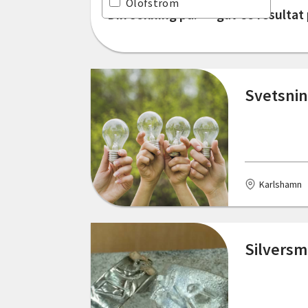
Olofström
Din sökning på: "" gav 59 resultat 
Norrbottens län
Ronneby
Skåne län
Svängsta
Stockholms län
Svetsni
Sölvesborg
Södermanlands län
Trensum
Uppsala län
Värmlands län
Karlshamn
Västerbottens län
Västernorrlands län
Silversm
Västmanlands län
Västra Götalands län