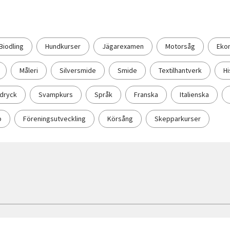
Biodling
Hundkurser
Jägarexamen
Motorsåg
Eko
Måleri
Silversmide
Smide
Textilhantverk
Hi
 dryck
Svampkurs
Språk
Franska
Italienska
p
Föreningsutveckling
Körsång
Skepparkurser