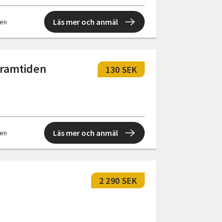
Läs mer och anmäl
len
 framtiden
130 SEK
Läs mer och anmäl
len
2 290 SEK