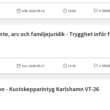
mån 2026-09-14
18:00
8 Tillfäl
te, arv och familjejuridik - Trygghet inför
tors 2026-09-17
13:30
1 Tillfäl
on - Kustskepparintyg Karlshamn VT-26