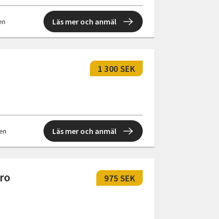
Läs mer och anmäl
len
1 300 SEK
Läs mer och anmäl
len
 ro
975 SEK