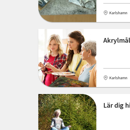
Örebro län
Karlshamn
Östergötlands län
Akrylmål
Karlshamn
Lär dig h