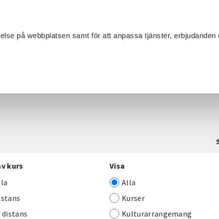
Sök
velse på webbplatsen samt för att anpassa tjänster, erbjudanden 
Om SV
Sta
MANG
av kurs
Visa
lla
Alla
istans
Kurser
j distans
Kulturarrangemang