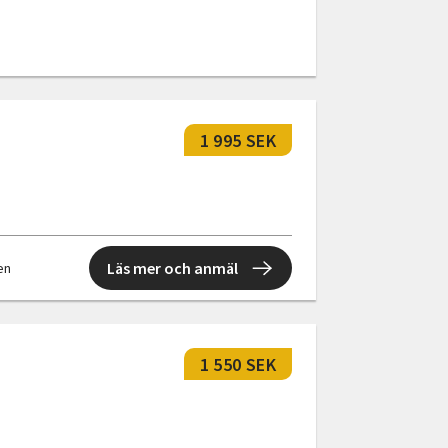
1 995 SEK
Läs mer och anmäl
len
1 550 SEK