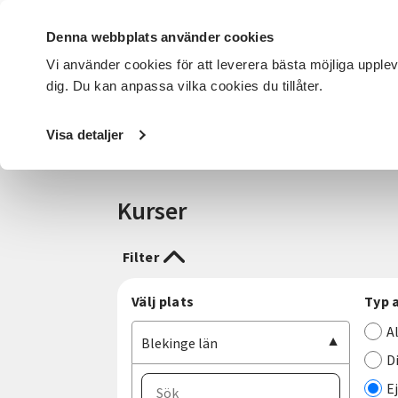
Denna webbplats använder cookies
Vi använder cookies för att leverera bästa möjliga upple
dig. Du kan anpassa vilka cookies du tillåter.
DET HÄR GÖR VI
FÖR DIG SOM
SÖK KURSER OCH EVENE
Visa detaljer
Startsida
/
Sökresultat
Kurser
Filter
Välj plats
Typ 
A
Blekinge län
D
E
Välj ort