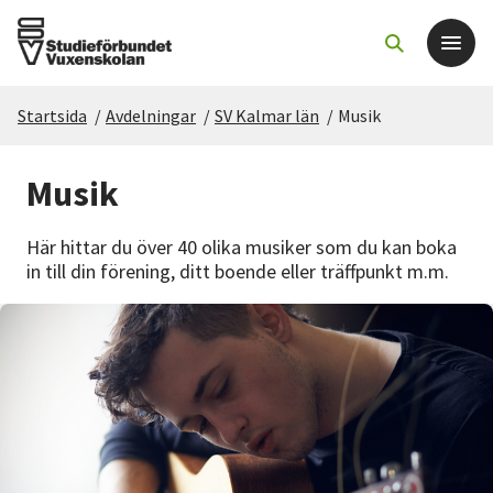
Startsida
/
Avdelningar
/
SV Kalmar län
/
Musik
Det här gör vi
Musik
För dig som
Här hittar du över 40 olika musiker som du kan boka
Sök kurser och evenemang
in till din förening, ditt boende eller träffpunkt m.m.
Om SV
Starta studiecirkel
Cirkelledare