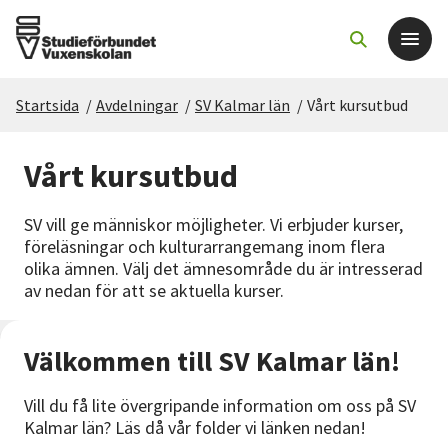
Startsida
/
Avdelningar
/
SV Kalmar län
/
Vårt kursutbud
Det här gör vi
Vårt kursutbud
För dig som
SV vill ge människor möjligheter. Vi erbjuder kurser,
Sök kurser och evenemang
föreläsningar och kulturarrangemang inom flera
olika ämnen. Välj det ämnesområde du är intresserad
av nedan för att se aktuella kurser.
Om SV
Starta studiecirkel
Välkommen till SV Kalmar län!
Vill du få lite övergripande information om oss på SV
Cirkelledare
Kalmar län? Läs då vår folder vi länken nedan!