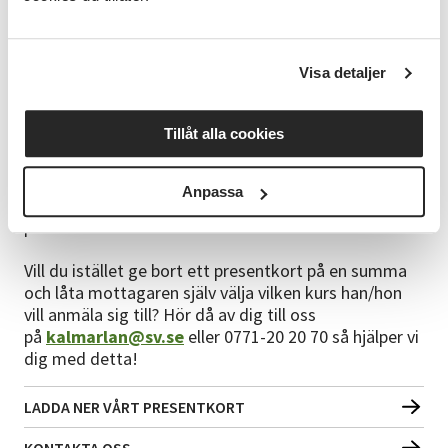
Letar du febrilt efter present-tips till någon du
tycker om? Vårt förslag - ett presentkort på en
kurs såklart!
Visa detaljer
Välj och vraka bland våra kurser - du hittar alla våra
kurser
här
. När du hittat kursen du vill ge bort i
Tillåt alla cookies
present anmäler du personen som ska få
presentkortet. Du väljer sedan att kryssa i rutan med
"annan betalare än ovanstående" och anger dina
Anpassa
egna uppgifter. Därefter är det bara att ladda ner vårt
presentkort och skriva ut det!
Vill du istället ge bort ett presentkort på en summa
och låta mottagaren själv välja vilken kurs han/hon
vill anmäla sig till? Hör då av dig till oss
på
kalmarlan@sv.se
eller 0771-20 20 70 så hjälper vi
dig med detta!
LADDA NER VÅRT PRESENTKORT