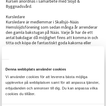
Kursen anordnas i samarbete med Slöjd &
Byggnadsvård.
Kursledare
Kursledare är medlemmar i Skallsjö-Nääs
Hemslöjdsförening som sedan många år arrenderar
den gamla bakstugan på Nääs. Varje år har de ett
antal bakdagar då möjlighet finns att komma in och
titta och köpa de fantastiskt goda kakorna eller
hjälpa till med att baka.
Presentkort
Betalar du med presentkort? I anmälningsformuläret
välj "Betala med faktura istället för Klarna" och ange
Denna webbplats använder cookies
ditt presentkortsnummer under "Lämna ett
Vi använder cookies för att leverera bästa möjliga
meddelande", så ordnar vi detta!
upplevelse på webbplatsen samt för att anpassa tjänster,
erbjudanden och annonser till dig. Du kan anpassa vilka
Äta
cookies du tillåter.
På grund av passning av baket så kan inte kursen äta
lunch på Nääs restaurang som brukligt är utan
kursdeltagarna får avnjuta de nygräddade