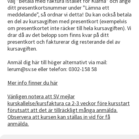
välj "Betala med faktura istället för Klarna" och ange
ditt presentkortsnummer under "Lämna ett
meddelande", så ordnar vi detta! Du kan också betala
en del av kursavgiften med presentkort (exempelvis
om presentkortet inte räcker till hela kursavgiften). Vi
drar då av det belopp som finns kvar på ditt
presentkort och fakturerar dig resterande del av
kursavgiften.
Anmäl dig här till höger alternativt via mail:
lerum@sv.se eller telefon: 0302-158 58
Mer info finner du här
Vänligen notera att SV mejlar
kurskallelse/kursfaktura ca 2-3 veckor före kursstart
förutsatt att det är tillräckligt många anmälda.
Observera att kursen kan ställas in vid för få
anmälda.