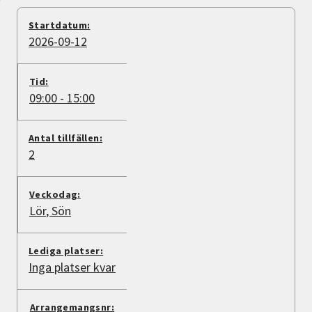
Nyheter
Startdatum:
2026-09-12
Avdelningar
Tid:
09:00 - 15:00
Lyssna
Antal tillfällen:
2
Veckodag:
Lör
Sön
Lediga platser:
Inga platser kvar
Arrangemangsnr: