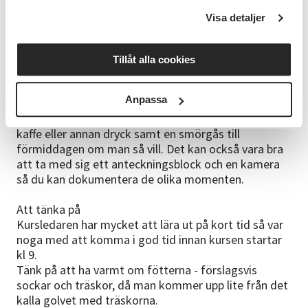
brödkakorna när de är klara.
Visa detaljer
Ta med egen matsäck med lunch och dryck. När
brödkakorna är klara serverar kursledarna smör och
ost i bakstugan men ingen dryck.
Tillåt alla cookies
Tag med
Anpassa
Förkläde, snibb för håret, träskor, en varm tröja (det
kan vara kallt på morgonen innan ugnen är varm),
kaffe eller annan dryck samt en smörgås till
förmiddagen om man så vill. Det kan också vara bra
att ta med sig ett anteckningsblock och en kamera
så du kan dokumentera de olika momenten.
Att tänka på
Kursledaren har mycket att lära ut på kort tid så var
noga med att komma i god tid innan kursen startar
kl 9.
Tänk på att ha varmt om fötterna - förslagsvis
sockar och träskor, då man kommer upp lite från det
kalla golvet med träskorna.