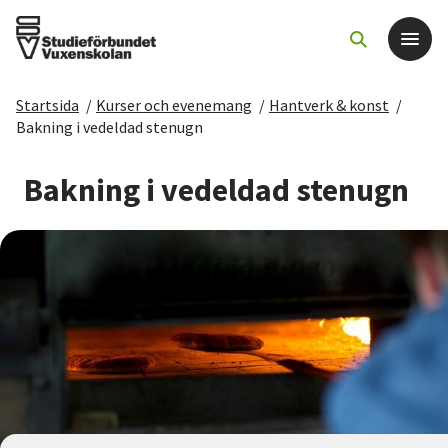
Startsida
/
Kurser och evenemang
/
Hantverk & konst
/
Det här gör vi
Bakning i vedeldad stenugn
För dig som
Bakning i vedeldad stenugn
Sök kurser och evenemang
Om SV
Starta studiecirkel
Cirkelledare