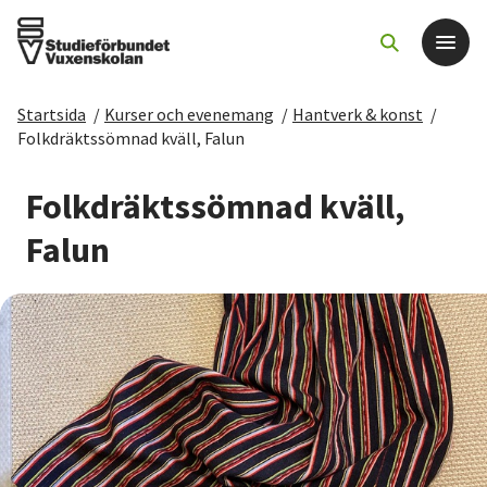
Startsida
/
Kurser och evenemang
/
Hantverk & konst
/
Det här gör vi
Folkdräktssömnad kväll, Falun
För dig som
Folkdräktssömnad kväll,
Falun
Sök kurser och evenemang
Om SV
Starta studiecirkel
Cirkelledare