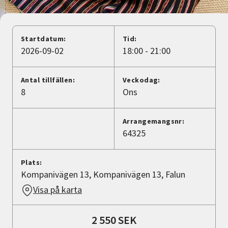
Nyheter
Avdelningar
Startdatum:
Tid:
2026-09-02
18:00 - 21:00
Lyssna
Antal tillfällen:
Veckodag:
8
Ons
Arrangemangsnr:
64325
Plats:
Kompanivägen 13, Kompanivägen 13, Falun
Visa på karta
2 550 SEK