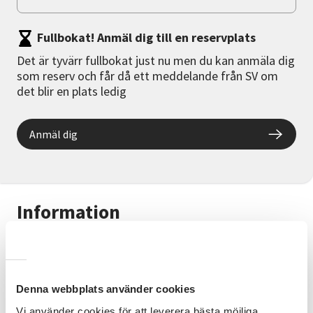
Fullbokat! Anmäl dig till en reservplats
Det är tyvärr fullbokat just nu men du kan anmäla dig
som reserv och får då ett meddelande från SV om
det blir en plats ledig
Anmäl dig
Information
Sy din egen folkdräkt.
Nu har du möjlighet att lära dig hur man sydde förr.
Här kan du också sy klart den folkdräkt du har eller
Denna webbplats använder cookies
ändra den till en ny storlek.
Du kan även sy och designa ditt eget plagg med
Vi använder cookies för att leverera bästa möjliga