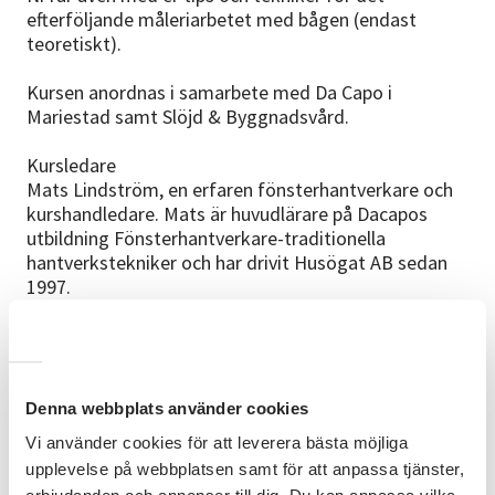
efterföljande måleriarbetet med bågen (endast
teoretiskt).
Kursen anordnas i samarbete med Da Capo i
Mariestad samt Slöjd & Byggnadsvård.
Kursledare
Mats Lindström, en erfaren fönsterhantverkare och
kurshandledare. Mats är huvudlärare på Dacapos
utbildning Fönsterhantverkare-traditionella
hantverkstekniker och har drivit Husögat AB sedan
1997.
Fika och lunch
Enklare lunch, välkomstfika fika och kaffe/te ingår i
kursavgiften. Anmäl önskemål om specialkost i
förväg.
Denna webbplats använder cookies
Vi använder cookies för att leverera bästa möjliga
Att tänka på och ta med
upplevelse på webbplatsen samt för att anpassa tjänster,
Kursledaren har mycket att lära ut på kort tid så var