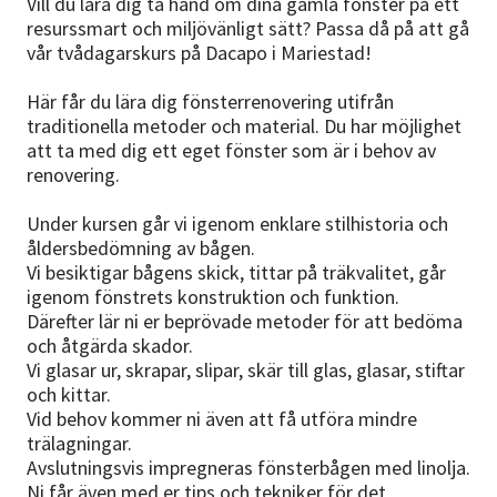
Vill du lära dig ta hand om dina gamla fönster på ett
resurssmart och miljövänligt sätt? Passa då på att gå
vår tvådagarskurs på Dacapo i Mariestad!
Här får du lära dig fönsterrenovering utifrån
traditionella metoder och material. Du har möjlighet
att ta med dig ett eget fönster som är i behov av
renovering.
Under kursen går vi igenom enklare stilhistoria och
åldersbedömning av bågen.
Vi besiktigar bågens skick, tittar på träkvalitet, går
igenom fönstrets konstruktion och funktion.
Därefter lär ni er beprövade metoder för att bedöma
och åtgärda skador.
Vi glasar ur, skrapar, slipar, skär till glas, glasar, stiftar
och kittar.
Vid behov kommer ni även att få utföra mindre
trälagningar.
Avslutningsvis impregneras fönsterbågen med linolja.
Ni får även med er tips och tekniker för det