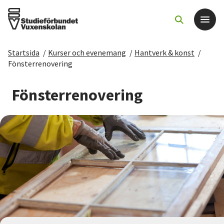
Startsida
/
Kurser och evenemang
/
Hantverk & konst
/
Det här gör vi
Fönsterrenovering
För dig som
Fönsterrenovering
Sök kurser och evenemang
Om SV
Starta studiecirkel
Cirkelledare