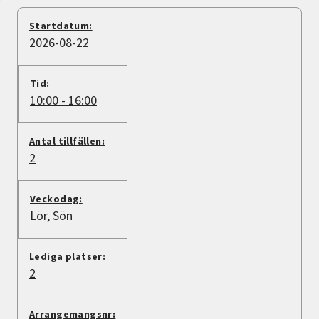
Nyheter
Startdatum:
2026-08-22
Avdelningar
Tid:
10:00 - 16:00
Lyssna
Antal tillfällen:
2
Veckodag:
Lör
Sön
Lediga platser:
2
Arrangemangsnr: