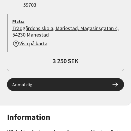
59703
Plats:
Trädgårdens skola, Mariestad, Magasinsgatan 4,
54230 Mariestad
Visa på karta
3 250 SEK
Anmäl dig
Information