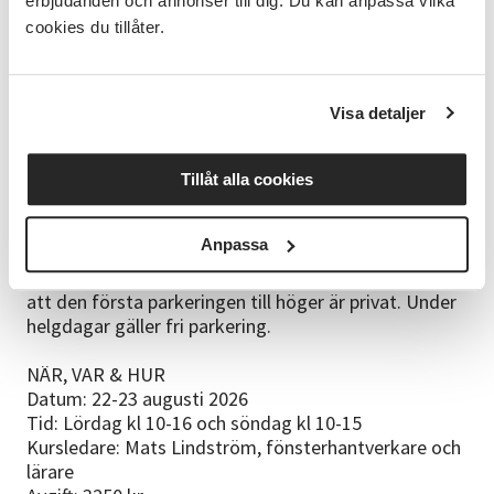
erbjudanden och annonser till dig. Du kan anpassa vilka
noga med att komma i god tid innan kursen startar.
cookies du tillåter.
Skyddande kläder. En fönsterbåge att jobba med,
skyddshandskar och oömma kläder (ej
syntetmaterial pga risk för antändning/brännskada
Visa detaljer
vid heta arbeten). Kontakta oss om du inte har en
fönsterbåge att ta med så löser vi detta.
Tillåt alla cookies
Parkering
För de bilburna finns parkeringsmöjligheter på
Anpassa
skolgården till Trädgårdens skola. Parkering sker
mellan Badhuset och Trädgårdensskola. Observera
att den första parkeringen till höger är privat. Under
helgdagar gäller fri parkering.
NÄR, VAR & HUR
Datum: 22-23 augusti 2026
Tid: Lördag kl 10-16 och söndag kl 10-15
Kursledare: Mats Lindström, fönsterhantverkare och
lärare