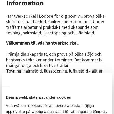
Information
Hantverkscirkel i Lödöse för dig som vill prova olika
slöjd- och hantverkstekniker under terminen. Under
träffarna arbetar ni praktiskt med skapande som
tovning, halmslöjd, ljusstöpning och luffarslöjd.
Välkommen till vår hantverkscirkel.
Främja din skaparlust, och prova på olika slöjd och
hantverks tekniker under terminen. Det kommer bli
många roliga och kreativa träffar.
Tovning, halmslöjd, ljusstöpning, luffarslöjd - allt är
möjligt, bara fantasin sätter gränser.
Lokal:
Vi håller till i källaren till Lyckhem, Långgatan 9,
Denna webbplats använder cookies
Lödöse.
Vi använder cookies för att leverera bästa möjliga
Kostnad:
upplevelse på webbplatsen samt för att anpassa tjänster,