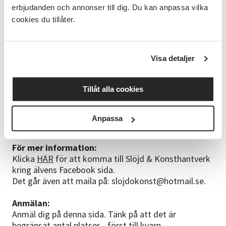
Terminsavgiften är 200:- inklusive försäkring. Detta
erbjudanden och annonser till dig. Du kan anpassa vilka
betalas på plats, till Slöjd & Konsthantverk kring
cookies du tillåter.
älven.
Material:
Vi köper in material och ni betalar självkostnadspris
Visa detaljer
för det material ni använder.
Tillåt alla cookies
Fika:
Vi har gemensam fika vid varje träff. I början av
terminen samlar vi in 100:- per deltagare till
Anpassa
gemensam kaffekassa.
För mer information:
Klicka
HÄR
för att komma till Slöjd & Konsthantverk
kring älvens Facebook sida.
Det går även att maila på: slojdokonst@hotmail.se.
Anmälan:
Anmäl dig på denna sida. Tänk på att det är
begränsat antal platser... först till kvarn.