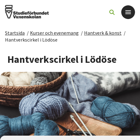
Startsida
/
Kurser och evenemang
/
Hantverk & konst
/
Det här gör vi
Hantverkscirkel i Lödöse
För dig som
Hantverkscirkel i Lödöse
Sök kurser och evenemang
Om SV
Starta studiecirkel
Cirkelledare