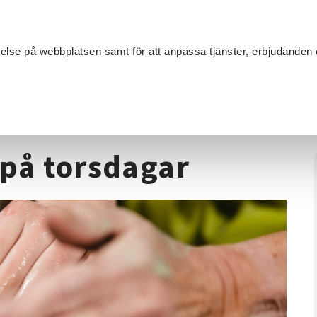
Sök
velse på webbplatsen samt för att anpassa tjänster, erbjudanden 
Om SV
Sta
MANG
Keramik
/
Drejkurs i Uppsala på torsdagar
 på torsdagar