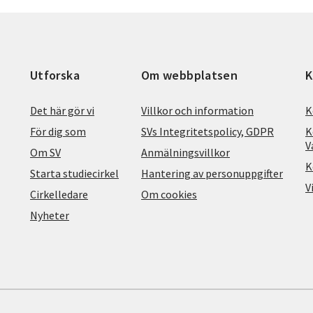
Utforska
Om webbplatsen
K
Det här gör vi
Villkor och information
K
För dig som
SVs Integritetspolicy, GDPR
K
V
Om SV
Anmälningsvillkor
K
Starta studiecirkel
Hantering av personuppgifter
V
Cirkelledare
Om cookies
Nyheter