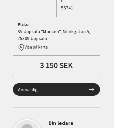
:
55741
Plats:
SV Uppsala "Munken", Munkgatan 5,
75309 Uppsala
Visa på karta
3 150 SEK
Anmäl dig
Din ledare