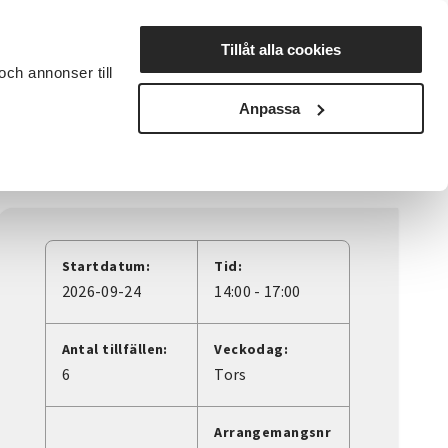
Lyssna
Tillåt alla cookies
och annonser till
rta studiecirkel
Cirkelledare
Nyheter
Avdelningar
Anpassa
Startdatum:
Tid:
2026-09-24
14:00 - 17:00
Antal tillfällen:
Veckodag:
6
Tors
Arrangemangsnr