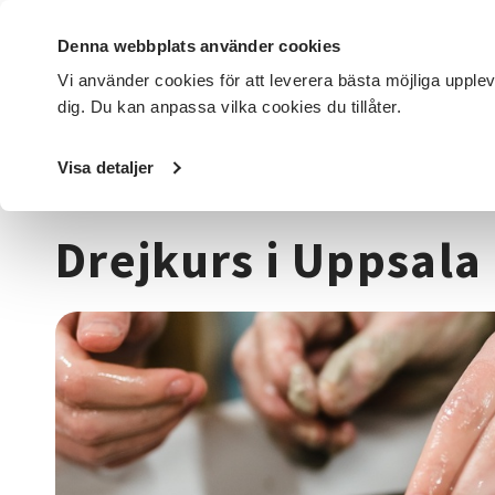
Denna webbplats använder cookies
Vi använder cookies för att leverera bästa möjliga upple
dig. Du kan anpassa vilka cookies du tillåter.
DET HÄR GÖR VI
FÖR DIG SOM
SÖK KURSER OCH EVENE
Visa detaljer
Startsida
/
Kurser och evenemang
/
Hantverk & konst
/
Drejkurs i Uppsala