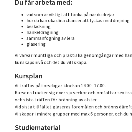
Du får arbeta med:
vad som är viktigt att tänka på när du drejar
hur du kan öka dina chanser att lyckas med drejning
beskickning
hänkeldragning
sammanfogning av lera
glasering
Vi varvar muntliga och praktiska genomgångar med handl
kunskapsnivå och det du vill skapa.
Kursplan
Vi träffas på torsdagar klockan 14.00–17.00.
Kursen sträcker sig över sju veckor och omfattar sex trä
och sista träffen för bränning av alster.
Vid sista tillfället glaseras föremålen och bränns däreft
Vi skapar i mindre grupper med max 6 personer, och du ha
Studiematerial