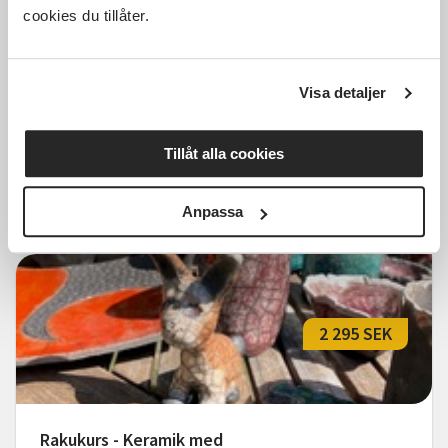
cookies du tillåter.
Rakukurs - Keramik med
rakubränning Start 20 aug
Visa detaljer
Jönköping
tors 2026-08-20
09:00
Tillåt alla cookies
Läs mer och anmäl
Anpassa
2 295 SEK
Rakukurs - Keramik med