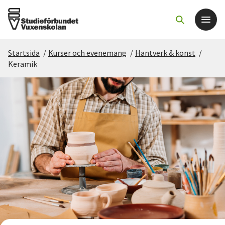
Startsida
/
Kurser och evenemang
/
Hantverk & konst
/
Det här gör vi
Keramik
För dig som
Sök kurser och evenemang
Om SV
Starta studiecirkel
Cirkelledare