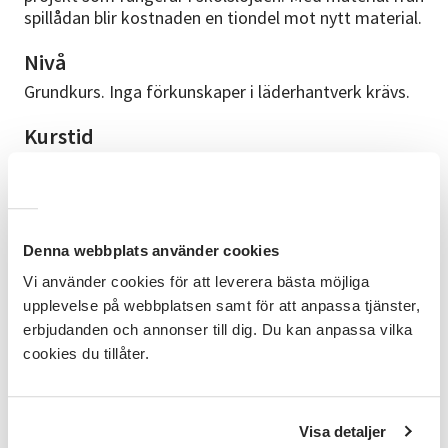
spillådan blir kostnaden en tiondel mot nytt material.
Nivå
Grundkurs. Inga förkunskaper i läderhantverk krävs.
Kurstid
Tisdag 27 oktober 09.00-17.00 (pauser för lunch och
fika)
Kursmaterial
Denna webbplats använder cookies
Kostnad för material tillkommer. Det material du
behöver köper du på plats. Anders har också med sig
Vi använder cookies för att leverera bästa möjliga
nitar, spännen, färg och ytbehandling till mycket
upplevelse på webbplatsen samt för att anpassa tjänster,
förmånliga priser. Det finns även egentillverkade och
erbjudanden och annonser till dig. Du kan anpassa vilka
bra skärsylar som annars är svåra att få tag på. Kan
cookies du tillåter.
betalas med swish eller kontant.
Kursledare
Visa detaljer
Anders Martinsson, Anders Leather,