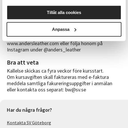
läderhantverkare. Anders har lång erfarenhet av
läderhantverk. Både när det gäller att tillverka och
Tillåt alla cookies
reparera olika produkter. Han har under de senaste
åren föreläst och inspirerat på ett antal mycket
Anpassa
omtyckta kurser i läderhantverk. Du kan se mer av
Anders arbeten på hans hemsida
www.andersleather.com eller följa honom på
Instagram under @anders_leather
Bra att veta
Kallelse skickas ca fyra veckor före kursstart.
Om kursavgiften skall faktureras med e-faktura
meddela samtliga fakureringsuppgifter i anmälan
eller kontakta oss separat: bw@sv.se
Har du några frågor?
Kontakta SV Göteborg