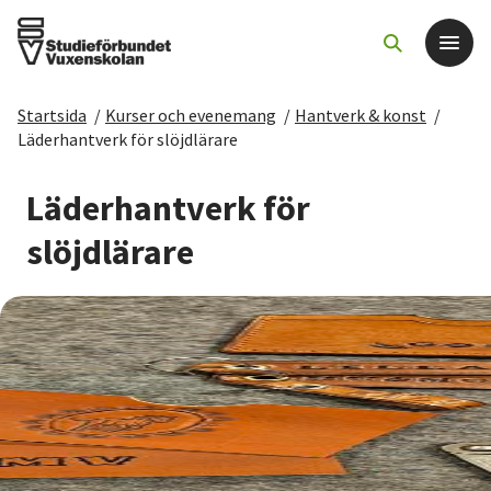
Startsida
/
Kurser och evenemang
/
Hantverk & konst
/
Det här gör vi
Läderhantverk för slöjdlärare
För dig som
Läderhantverk för
slöjdlärare
Sök kurser och evenemang
Om SV
Starta studiecirkel
Cirkelledare