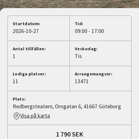
Nyheter
Avdelningar
Startdatum:
Tid:
2026-10-27
09:00 - 17:00
Lyssna
Antal tillfällen:
Veckodag:
1
Tis
Lediga platser:
Arrangemangsnr:
11
13471
Plats:
Redbergsteatern, Örngatan 6, 41667 Göteborg
Visa på karta
1 790 SEK