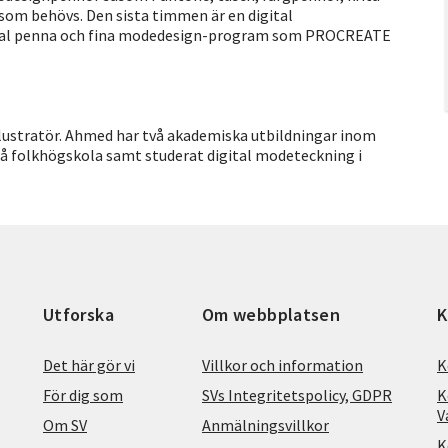
som behövs. Den sista timmen är en digital
ital penna och fina modedesign-program som PROCREATE
llustratör. Ahmed har två akademiska utbildningar inom
på folkhögskola samt studerat digital modeteckning i
Utforska
Om webbplatsen
K
Det här gör vi
Villkor och information
K
För dig som
SVs Integritetspolicy, GDPR
K
V
Om SV
Anmälningsvillkor
K