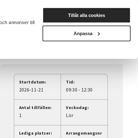
Lyssna
Tillåt alla cookies
och annonser till
rta studiecirkel
Cirkelledare
Nyheter
Avdelningar
Anpassa
Startdatum:
Tid:
2026-11-21
09:30 - 12:30
Antal tillfällen:
Veckodag:
1
Lör
Lediga platser:
Arrangemangsnr