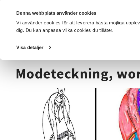
Denna webbplats använder cookies
Vi använder cookies för att leverera bästa möjliga upple
dig. Du kan anpassa vilka cookies du tillåter.
DET HÄR GÖR VI
FÖR DIG SOM
SÖK KURSER OCH EVENE
Visa detaljer
Startsida
/
Kurser och evenemang
/
Hantverk & konst
/
M
Modeteckning, wo