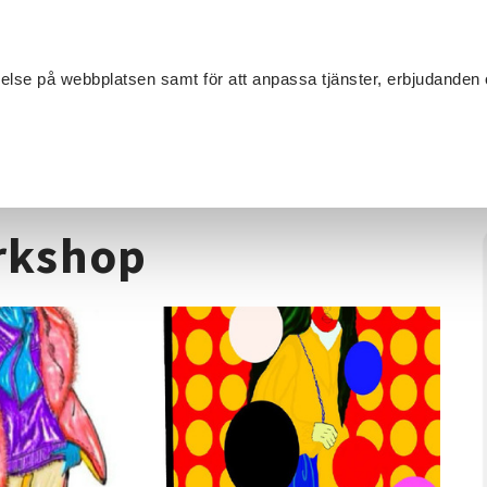
Sök
velse på webbplatsen samt för att anpassa tjänster, erbjudanden 
Om SV
Sta
MANG
odeteckning, workshop
rkshop