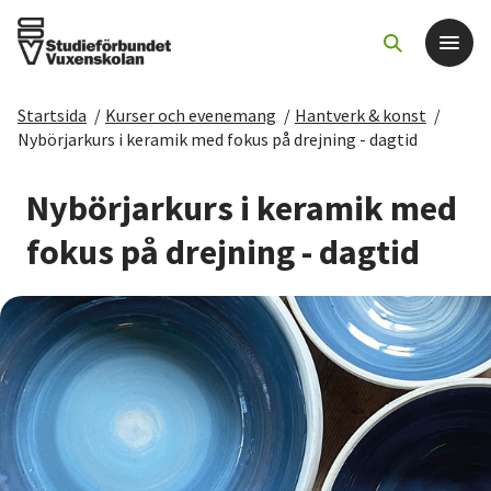
Startsida
/
Kurser och evenemang
/
Hantverk & konst
/
Det här gör vi
Nybörjarkurs i keramik med fokus på drejning - dagtid
För dig som
Nybörjarkurs i keramik med
fokus på drejning - dagtid
Sök kurser och evenemang
Om SV
Starta studiecirkel
Cirkelledare