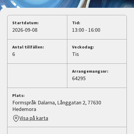
Nyheter
Avdelningar
Startdatum:
Tid:
2026-09-08
13:00 - 16:00
Lyssna
Antal tillfällen:
Veckodag:
6
Tis
Arrangemangsnr:
64295
Plats:
Formspråk Dalarna, Långgatan 2, 77630
Hedemora
Visa på karta