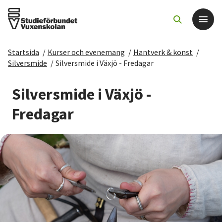
Startsida
/
Kurser och evenemang
/
Hantverk & konst
/
Det här gör vi
Silversmide
/
Silversmide i Växjö - Fredagar
För dig som
Silversmide i Växjö -
Fredagar
Sök kurser och evenemang
Om SV
Starta studiecirkel
Cirkelledare