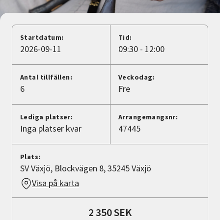
Nyheter
Avdelningar
Startdatum:
Tid:
2026-09-11
09:30 - 12:00
Lyssna
Antal tillfällen:
Veckodag:
6
Fre
Lediga platser:
Arrangemangsnr:
Inga platser kvar
47445
Plats:
SV Växjö, Blockvägen 8, 35245 Växjö
Visa på karta
2 350 SEK