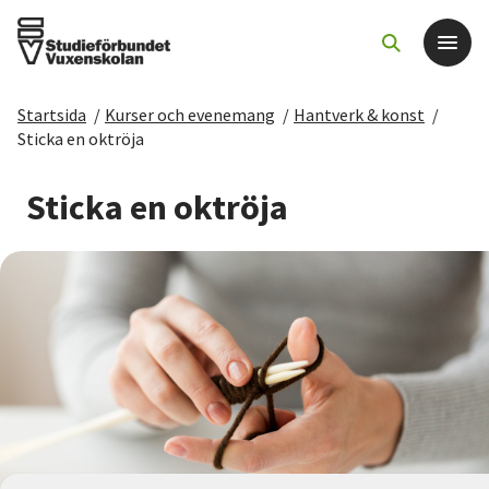
Startsida
/
Kurser och evenemang
/
Hantverk & konst
/
Det här gör vi
Sticka en oktröja
För dig som
Sticka en oktröja
Sök kurser och evenemang
Om SV
Starta studiecirkel
Cirkelledare