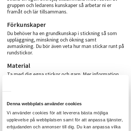
gruppen och ledarens kunskaper så arbetar ni er
framåt och lär tillsammans.
Förkunskaper
Du behöver ha en grundkunskap i stickning så som
uppläggning, minskning och ökning samt
avmaskning. Du bör även veta hur man stickar runt på
rundstickor.
Material
Ta med dig egna stickor och garn. Mer information
om garn och stickor, saker att tänka på kommer
innan kursen. Behöver du hjälp kring garn och
material så går ledaren igenom det första tillfället.
Denna webbplats använder cookies
Om ledaren
Vi använder cookies för att leverera bästa möjliga
Skriv text här om ytterligare info än bara namnet
upplevelse på webbplatsen samt för att anpassa tjänster,
finns.
erbjudanden och annonser till dig. Du kan anpassa vilka