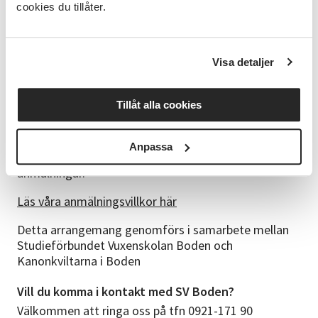
Schema
cookies du tillåter.
Vi träffas under torsdagar 13:00-16:00, de planerade
tillfällena är: 10 september, 24 september, 15
oktober, 29 oktober, 12 november
Visa detaljer
Anmälan
Tillåt alla cookies
Du får kallelse och faktura på e-post innan kursen
startar. Kallelsen bekräftar att du fått en plats.
Anpassa
Kursen kan ställas in eller flyttas fram vid för få
anmälningar.
Läs våra anmälningsvillkor här
Detta arrangemang genomförs i samarbete mellan
Studieförbundet Vuxenskolan Boden och
Kanonkviltarna i Boden
Vill du komma i kontakt med SV Boden?
Välkommen att ringa oss på tfn 0921-171 90