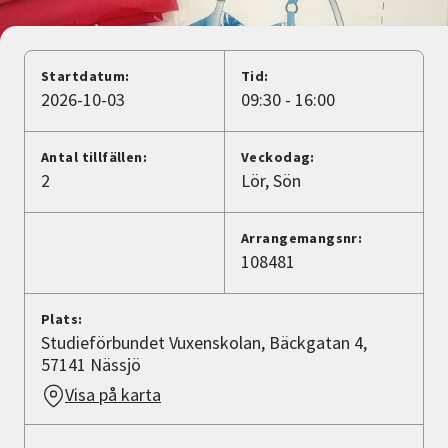
Nyheter
Avdelningar
Startdatum:
Tid:
2026-10-03
09:30 - 16:00
Lyssna
Antal tillfällen:
Veckodag:
2
Lör
Sön
Arrangemangsnr:
108481
Plats:
Studieförbundet Vuxenskolan, Bäckgatan 4,
57141 Nässjö
Visa på karta