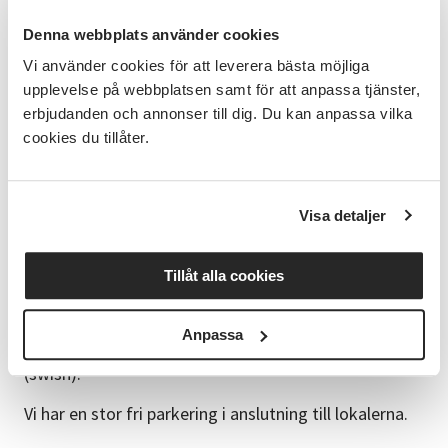
Sax (pappers- och tygsax)
Denna webbplats använder cookies
Symaskin
Vi använder cookies för att leverera bästa möjliga
Symaskinsnålar Stretch 70 el 75
upplevelse på webbplatsen samt för att anpassa tjänster,
erbjudanden och annonser till dig. Du kan anpassa vilka
Sprätt
cookies du tillåter.
Tråd (olika färger inkl vit)
Tejp
Visa detaljer
Bra att veta
Tillåt alla cookies
Vi bjuder på för- och eftermiddagsfika båda dagarna.
Ta med egen lunch (micro, kylskåp och porslin finns).
Det finns också närliggande mataffär och
Anpassa
restauranger. Kaffe och te finns att köpa för 10 kr
(swish).
Vi har en stor fri parkering i anslutning till lokalerna.