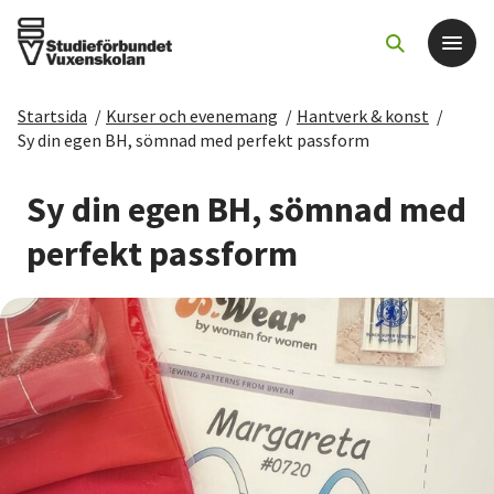
Startsida
/
Kurser och evenemang
/
Hantverk & konst
/
Det här gör vi
Sy din egen BH, sömnad med perfekt passform
För dig som
Sy din egen BH, sömnad med
perfekt passform
Sök kurser och evenemang
Om SV
Starta studiecirkel
Cirkelledare