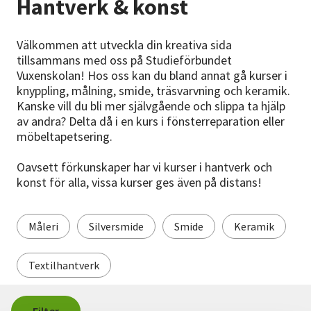
Hantverk & konst
Nyheter
Välkommen att utveckla din kreativa sida
Avdelningar
tillsammans med oss på Studieförbundet
Vuxenskolan! Hos oss kan du bland annat gå kurser i
knyppling, målning, smide, träsvarvning och keramik.
Lyssna
Kanske vill du bli mer självgående och slippa ta hjälp
av andra? Delta då i en kurs i fönsterreparation eller
möbeltapetsering.
Oavsett förkunskaper har vi kurser i hantverk och
konst för alla, vissa kurser ges även på distans!
Måleri
Silversmide
Smide
Keramik
Textilhantverk