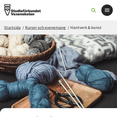
Startsida
/
Kurser och evenemang
/
Hantverk & konst
Det här gör vi
För dig som
Sök kurser och evenemang
Om SV
Starta studiecirkel
Cirkelledare