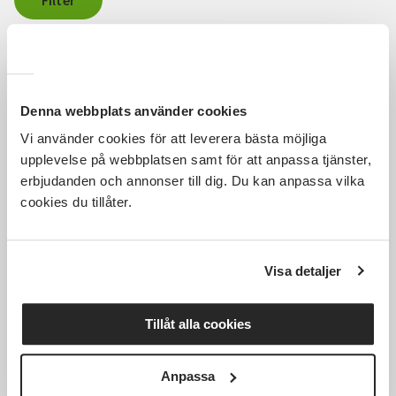
Filter
Sortera efter
Senast inlagda
Rensa alla filter
1032
Träffar
Denna webbplats använder cookies
Vi använder cookies för att leverera bästa möjliga
Tidigare
1
2
...
62
63
64
65
upplevelse på webbplatsen samt för att anpassa tjänster,
erbjudanden och annonser till dig. Du kan anpassa vilka
Nästa
cookies du tillåter.
Visa detaljer
Tillåt alla cookies
Anpassa