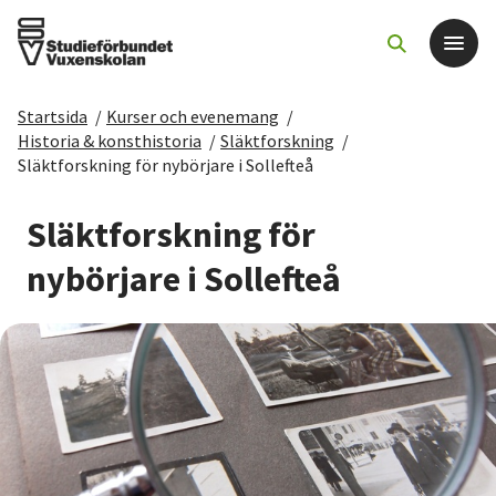
Startsida
/
Kurser och evenemang
/
Det här gör vi
Historia & konsthistoria
/
Släktforskning
/
Släktforskning för nybörjare i Sollefteå
För dig som
Släktforskning för
Sök kurser och evenemang
nybörjare i Sollefteå
Om SV
Starta studiecirkel
Cirkelledare