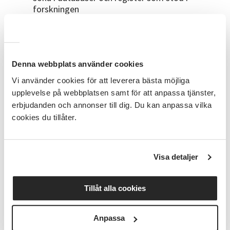
forskningen
förstå vikten av källhänvisningar och att
kontrollera uppgifter
få prova egen släktforskning med stöd av
kursledare och grupp
Denna webbplats använder cookies
lära sig använda mantalslängder när andra
källor saknas
Vi använder cookies för att leverera bästa möjliga
upplevelse på webbplatsen samt för att anpassa tjänster,
Förkunskaper
erbjudanden och annonser till dig. Du kan anpassa vilka
Grundläggande datorvana krävs.
cookies du tillåter.
Material
För att delta behöver du ta med din egen dator eller
Visa detaljer
Surfplatta till kursen. Som nybörjare ingår
abonnemang för släktforskar programmet Arkiv
Digital.
Tillåt alla cookies
Kursledare
Anpassa
Torbjörn Granqvist