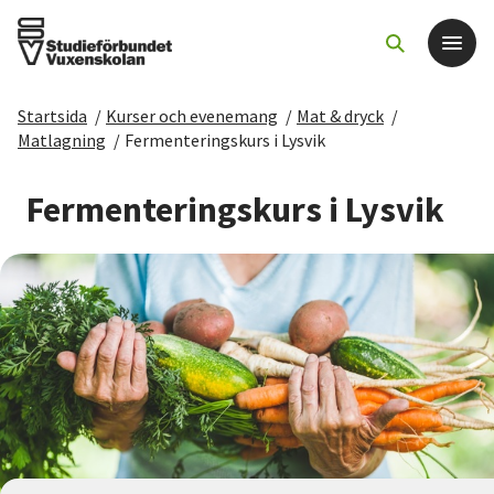
Startsida
/
Kurser och evenemang
/
Mat & dryck
/
Det här gör vi
Matlagning
/
Fermenteringskurs i Lysvik
För dig som
Fermenteringskurs i Lysvik
Sök kurser och evenemang
Om SV
Starta studiecirkel
Cirkelledare