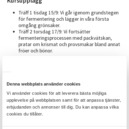
Kursupplägg
Träff 1 tisdag 15/9: Vi går igenom grundstegen
för fermentering och lägger in våra första
omgång grönsaker.
Träff 2 torsdag 17/9: Vi fortsätter
fermenteringsprocessen med packvätskan,
pratar om krismat och provsmakar bland annat
fröer och bönor.
Vad ingår
I kurskostnaden ingår både grönsaker och burkar för
fermentering. Du behöver inte ta med dig någonting
och efter träffarna kommer du ha med dig två egna
Denna webbplats använder cookies
burkar med fermenterade grönsaker.
Vi använder cookies för att leverera bästa möjliga
upplevelse på webbplatsen samt för att anpassa tjänster,
Förkunskaper
erbjudanden och annonser till dig. Du kan anpassa vilka
Inga förkunskaper behövs, kursen är för dig som är
cookies du tillåter.
helt ny till fermentering och vill lära dig hur du går
tillväga.