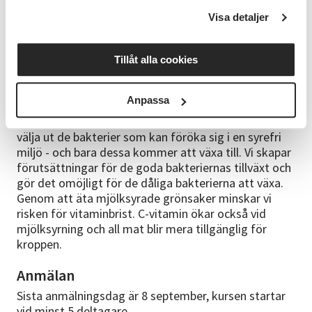
Visa detaljer
Varför passar konceptet med mjölksyrade
grönsaker så bra hos oss i nordliga länder?
Jo, vi har en ojämn produktion av grönsaker: för
Tillåt alla cookies
mycket att skörda på hösten och för lite på våren.
Att mjölksyra grönsaker är ett perfekt sätt att hålla
Anpassa
sig självförsörjande på grönt hela året. När vi
mjölksyrar grönsaker låter vi naturen automatiskt
välja ut de bakterier som kan föröka sig i en syrefri
miljö - och bara dessa kommer att växa till. Vi skapar
förutsättningar för de goda bakteriernas tillväxt och
gör det omöjligt för de dåliga bakterierna att växa.
Genom att äta mjölksyrade grönsaker minskar vi
risken för vitaminbrist. C-vitamin ökar också vid
mjölksyrning och all mat blir mera tillgänglig för
kroppen.
Anmälan
Sista anmälningsdag är 8 september, kursen startar
vid minst 5 deltagare.