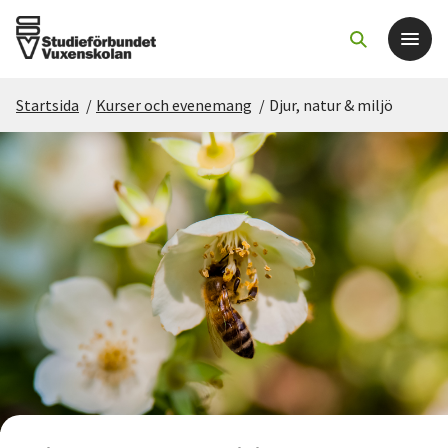
Startsida
/
Kurser och evenemang
/
Djur, natur & miljö
Det här gör vi
För dig som
Sök kurser och evenemang
Om SV
Starta studiecirkel
Cirkelledare