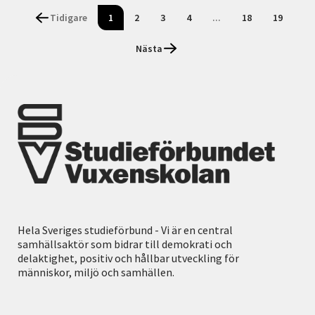
Tidigare
1
2
3
4
...
18
19
Nästa
Hela Sveriges studieförbund - Vi är en central
samhällsaktör som bidrar till demokrati och
delaktighet, positiv och hållbar utveckling för
människor, miljö och samhällen.