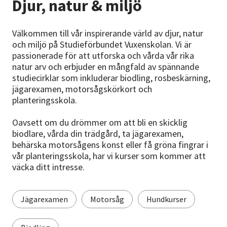
Djur, natur & miljö
Nyheter
Avdelningar
Välkommen till vår inspirerande värld av djur, natur
och miljö på Studieförbundet Vuxenskolan. Vi är
passionerade för att utforska och vårda vår rika
natur arv och erbjuder en mångfald av spännande
Lyssna
studiecirklar som inkluderar biodling, rosbeskärning,
jägarexamen, motorsågskörkort och
planteringsskola.
Oavsett om du drömmer om att bli en skicklig
biodlare, vårda din trädgård, ta jägarexamen,
behärska motorsågens konst eller få gröna fingrar i
vår planteringsskola, har vi kurser som kommer att
väcka ditt intresse.
Jägarexamen
Motorsåg
Hundkurser