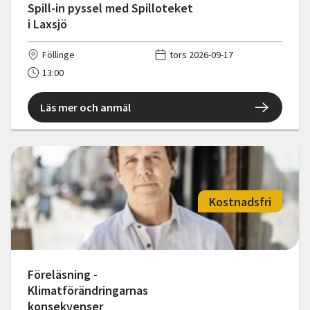
Spill-in pyssel med Spilloteket
i Laxsjö
Föllinge
tors 2026-09-17
13:00
Läs mer och anmäl
Kostnadsfri
Föreläsning -
Klimatförändringarnas
konsekvenser