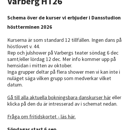
Varberg HT26
Nyheter
Schema över de kurser vi erbjuder i Dansstudion
Avdelningar
höstterminen 2026
Kurserna är som standard 12 tillfällen. Ingen dans på
Lyssna
höstlovet v. 44.
Rep och julshower på Varbergs teater söndag 6 dec
samt/eller lördag 12 dec. Mer info kommer upp på
hemsidan i mitten av oktober.
Inga grupper deltar på flera shower men vi kan inte i
nuläget säga vilken grupp som medverkar vilket
datum.
Gå till alla aktuella bokningsbara danskurser här
eller
klicka på den du är intresserad av i schemat nedan.
Fråga om fritidskortet - läs här.
Söndagar start 6 sep