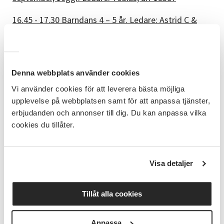
16.45 - 17.30 Barndans 4 – 5 år. Ledare: Astrid C &
Amanda, arr 15682
17.00 – 18.00 Hiphop/Streetdance 7 – 9 år för killar
NYHET. Ledare Nellie N & Tuva, arr 15686
Denna webbplats använder cookies
17.30 - 18.15 Showkids 6 - 7 år (barndans). Ledare:
Vi använder cookies för att leverera bästa möjliga
Agnes och Milia, arr 15680
upplevelse på webbplatsen samt för att anpassa tjänster,
erbjudanden och annonser till dig. Du kan anpassa vilka
18.15 - 19.15 Showjazz 8 - 10 år, forts. Ledare: Tuva
cookies du tillåter.
och Nellie, arr 15577
18.15 – 19.15 Streetdance feminine vibe nyb./forts
12-14 år. Ledare Alba, arr 15578
Visa detaljer
19.30 – 20.30 Dance Fusion nyb./forts. Vuxna. Ledare
Tillåt alla cookies
Hanna Klang, arr 15580
19.30 - 20.30 Hiphop 14 - 19 år, nyb. NYHET Ledare:
Anpassa