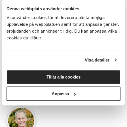
Tillsammans i förändring
Denna webbplats använder cookies
Vi använder cookies för att leverera bästa möjliga
– Nu ligger ett av folkbildningens hittills mest
upplevelse på webbplatsen samt för att anpassa tjänster,
utmanande år bakom oss. Det är en fortsatt
erbjudanden och annonser till dig. Du kan anpassa vilka
ansträngd situation med drastiskt minskade medel.
cookies du tillåter.
Men folkbildningen behövs och folkbildningen är
stark. Vi kommer göra allt för att fortsätta erbjuda
människor en väg till kunskap, kultur och utveckling,
säger Fredrik Wallin.
Visa detaljer
––––––––––
I BILD: Fredrik står längst fram vid presidiet och
Tillåt alla cookies
håller en dragning av verksamhetsåret 2024.
––––––––––
Anpassa