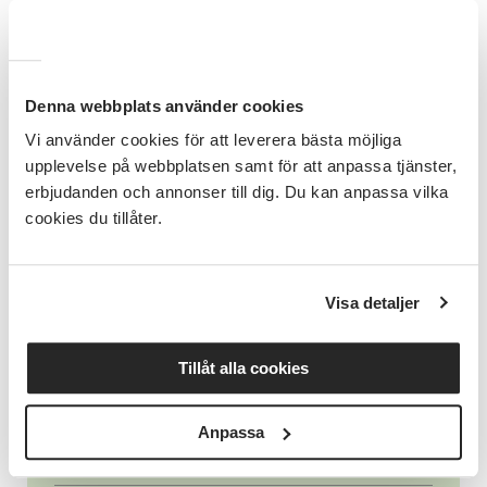
Denna webbplats använder cookies
Verksamhetsutvecklare
Vi använder cookies för att leverera bästa möjliga
upplevelse på webbplatsen samt för att anpassa tjänster,
Maria Östby
erbjudanden och annonser till dig. Du kan anpassa vilka
cookies du tillåter.
Läs mer om Maria
Visa detaljer
Tillåt alla cookies
Relaterade länkar
Kontakta oss
Anpassa
Funktionsrätt