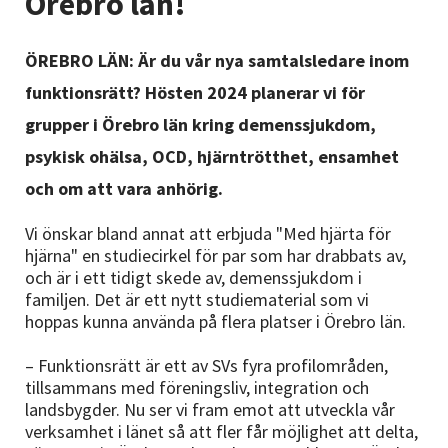
Örebro län!
Nyheter
ÖREBRO LÄN: Är du vår nya samtalsledare inom
Avdelningar
funktionsrätt? Hösten 2024 planerar vi för
grupper i Örebro län kring demenssjukdom,
Lyssna
psykisk ohälsa, OCD, hjärntrötthet, ensamhet
och om att vara anhörig.
Vi önskar bland annat att erbjuda "Med hjärta för
hjärna" en studiecirkel för par som har drabbats av,
och är i ett tidigt skede av, demenssjukdom i
familjen. Det är ett nytt studiematerial som vi
hoppas kunna använda på flera platser i Örebro län.
– Funktionsrätt är ett av SVs fyra profilområden,
tillsammans med föreningsliv, integration och
landsbygder. Nu ser vi fram emot att utveckla vår
verksamhet i länet så att fler får möjlighet att delta,