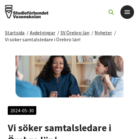
Startsida
/
Avdelningar
/
SV Örebro län
/
Nyheter
/
Det här gör vi
Vi söker samtalsledare i Örebro län!
För dig som
Sök kurser och evenemang
Om SV
Starta studiecirkel
2024-05-30
Vi söker samtalsledare i
Cirkelledare