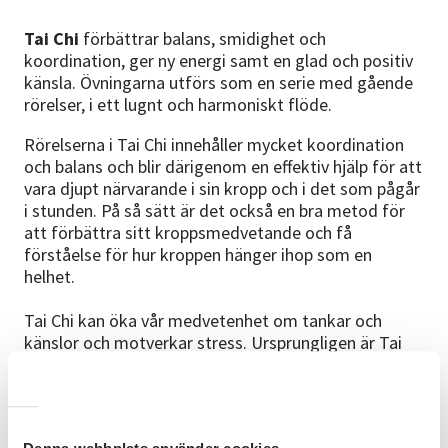
Tai Chi
förbättrar balans, smidighet och
koordination, ger ny energi samt en glad och positiv
känsla. Övningarna utförs som en serie med gående
rörelser, i ett lugnt och harmoniskt flöde.
Rörelserna i Tai Chi innehåller mycket koordination
och balans och blir därigenom en effektiv hjälp för att
vara djupt närvarande i sin kropp och i det som pågår
i stunden. På så sätt är det också en bra metod för
att förbättra sitt kroppsmedvetande och få
förståelse för hur kroppen hänger ihop som en
helhet.
Tai Chi kan öka vår medvetenhet om tankar och
känslor och motverkar stress. Ursprungligen är Tai
Chi en form av självförsvar men utövas idag framför
allt för att förbättra hälsa och välmående.
Förkunskaper