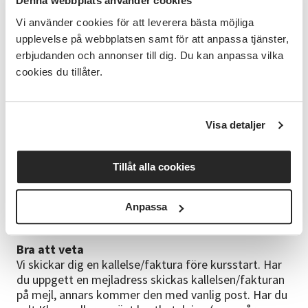
Ingen tidigare erfarenhet behövs.
Denna webbplats använder cookies
Vi använder cookies för att leverera bästa möjliga
Kursinnehåll
upplevelse på webbplatsen samt för att anpassa tjänster,
Vi kommer att öva på en form som kallas Tai Chi 24
erbjudanden och annonser till dig. Du kan anpassa vilka
Formen. Varje gång går vi igenom några av rörelserna
mer i detalj men gör också längre sekvenser i ett
cookies du tillåter.
flöde utan fokus på detaljer. Träffen inleds med
uppvärmning / uppmjukning, i halvtid tar vi en te-paus
med utrymme för samtal. Det blir också tid för
Visa detaljer
stretching.
Kursuppehåll
Tillåt alla cookies
12 okt
Kursledare
Anpassa
Anna Holtenstam som har utövat Tai Chi sedan 1989
Bra att veta
Vi skickar dig en kallelse/faktura före kursstart. Har
du uppgett en mejladress skickas kallelsen/fakturan
på mejl, annars kommer den med vanlig post. Har du