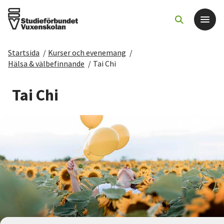
Startsida
/
Kurser och evenemang
/
Det här gör vi
Hälsa & välbefinnande
/
Tai Chi
För dig som
Tai Chi
Sök kurser och evenemang
Om SV
Starta studiecirkel
Cirkelledare