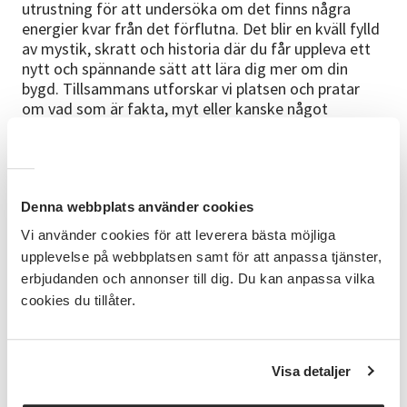
utrustning för att undersöka om det finns några
energier kvar från det förflutna. Det blir en kväll fylld
av mystik, skratt och historia där du får uppleva ett
nytt och spännande sätt att lära dig mer om din
bygd. Tillsammans utforskar vi platsen och pratar
om vad som är fakta, myt eller kanske något
däremellan.
För dig som:
Är 13 – 25 år och gillar äventyr, historia och rysningar
Denna webbplats använder cookies
längs ryggraden.
Vi använder cookies för att leverera bästa möjliga
Viktigt
upplevelse på webbplatsen samt för att anpassa tjänster,
erbjudanden och annonser till dig. Du kan anpassa vilka
Du måste anmäla dig, begränsat antal platser! Ta
cookies du tillåter.
med dig varma kläder, ficklampa och ett öppet sinne.
Om projektet
"Spökvandringar på historiska platser i Bergslagen”
Visa detaljer
är ett projekt som syftar till att unga ska få chans att