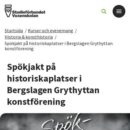
Startsida
/
Kurser och evenemang
/
Det här gör vi
Historia & konsthistoria
/
Spökjakt på historiskaplatser i Bergslagen Grythyttan
konstförening
För dig som
Spökjakt på
Sök kurser och evenemang
historiskaplatser i
Om SV
Bergslagen Grythyttan
konstförening
Starta studiecirkel
Cirkelledare