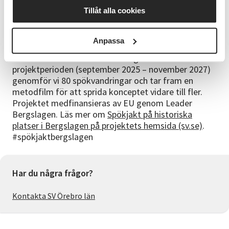
lära sig mer om historiska platser, händelser och
Tillåt alla cookies
lokalt kulturliv på ett nytt och spännande sätt.
Projektet kombinerar intresset för mystik genom
spökjakt med guidade turer, där representanter från
Anpassa
det lokala föreningslivet berättar om platsen,
människor och händelser som ägt rum där. Under
projektperioden (september 2025 – november 2027)
genomför vi 80 spökvandringar och tar fram en
metodfilm för att sprida konceptet vidare till fler.
Projektet medfinansieras av EU genom Leader
Bergslagen. Läs mer om
Spökjakt på historiska
platser i Bergslagen på projektets hemsida (sv.se)
.
#spökjaktbergslagen
Har du några frågor?
Kontakta SV Örebro län