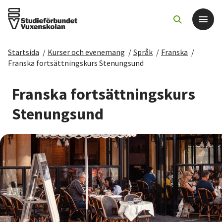
Startsida
/
Kurser och evenemang
/
Språk
/
Franska
/
Det här gör vi
Franska fortsättningskurs Stenungsund
För dig som
Franska fortsättningskurs
Stenungsund
Sök kurser och evenemang
Om SV
Starta studiecirkel
Cirkelledare