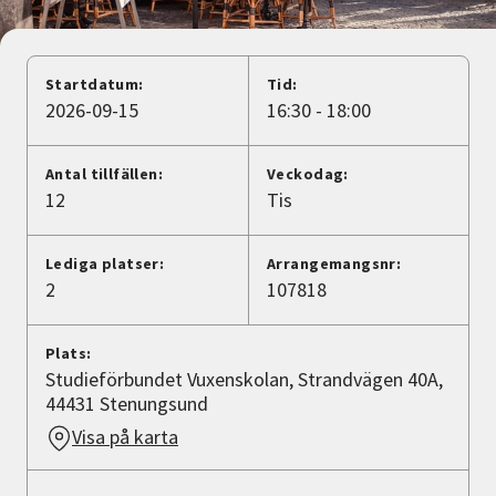
Nyheter
Avdelningar
Startdatum:
Tid:
2026-09-15
16:30 - 18:00
Lyssna
Antal tillfällen:
Veckodag:
12
Tis
Lediga platser:
Arrangemangsnr:
2
107818
Plats:
Studieförbundet Vuxenskolan, Strandvägen 40A,
44431 Stenungsund
Visa på karta