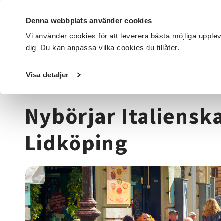
Denna webbplats använder cookies
Vi använder cookies för att leverera bästa möjliga upple
dig. Du kan anpassa vilka cookies du tillåter.
DET HÄR GÖR VI
FÖR DIG SOM
SÖK KURSER OCH EVENE
Visa detaljer
Startsida
/
Kurser och evenemang
/
Språk
/
Italienska
/
Nybörjar Italienska
Lidköping