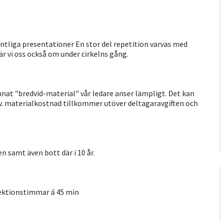
ntliga presentationer En stor del repetition varvas med
lär vi oss också om under cirkelns gång.
nat "bredvid-material" vår ledare anser lämpligt. Det kan
. Ev. materialkostnad tillkommer utöver deltagaravgiften och
n samt även bott där i 10 år.
 lektionstimmar á 45 min