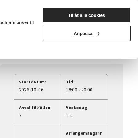
Lyssna
Tillåt alla cookies
och annonser till
rta studiecirkel
Cirkelledare
Nyheter
Avdelningar
Anpassa
Startdatum:
Tid:
2026-10-06
18:00 - 20:00
Antal tillfällen:
Veckodag:
7
Tis
Arrangemangsnr