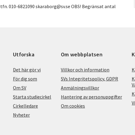
0 tfn. 010-6821090 skaraborg@sv.se OBS! Begränsat antal
Utforska
Om webbplatsen
K
Det här gör vi
Villkor och information
K
För dig som
SVs Integritetspolicy, GDPR
K
V
Om SV
Anmälningsvillkor
K
Starta studiecirkel
Hantering av personuppgifter
V
Cirkelledare
Om cookies
Nyheter