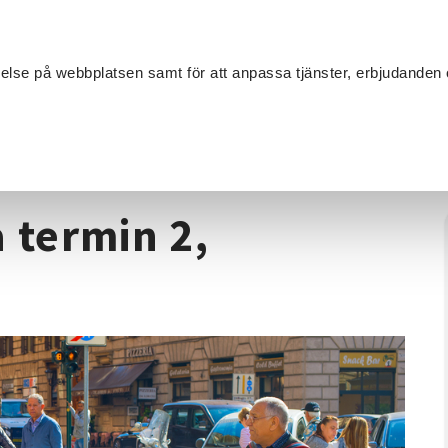
Sök
velse på webbplatsen samt för att anpassa tjänster, erbjudanden 
Om SV
Sta
MANG
Nybörjar Italienska termin 2, Lidköping
 termin 2,