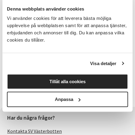
Medverkande
Denna webbplats använder cookies
Ledaren under träffen är Laila Eliasson,
Vi använder cookies för att leverera bästa möjliga
verksamhetsutvecklare på Vuxenskolan.
upplevelse på webbplatsen samt för att anpassa tjänster,
erbjudanden och annonser till dig. Du kan anpassa vilka
Bra att veta
cookies du tillåter.
Vi håller till i Vuxenskolans lokal på Kungsgatan 42 i
Umeå som ligger mellan gamla E4:an och Hovrätten
Väst på stan. Ingång på baksidan huset och 1 trappa
Visa detaljer
upp.
Anmälningsinformation
Tillåt alla cookies
Anmäl dig senast den 11/8 till Laila Eliasson, 070-282
07 51
Anpassa
Har du några frågor?
Kontakta SV Västerbotten