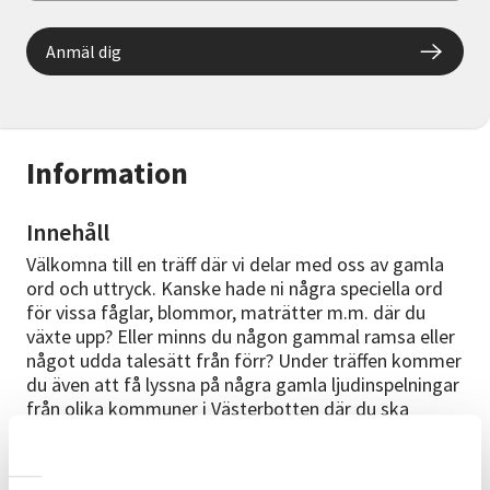
Anmäl dig
Information
Innehåll
Välkomna till en träff där vi delar med oss av gamla
ord och uttryck. Kanske hade ni några speciella ord
för vissa fåglar, blommor, maträtter m.m. där du
växte upp? Eller minns du någon gammal ramsa eller
något udda talesätt från förr? Under träffen kommer
du även att få lyssna på några gamla ljudinspelningar
från olika kommuner i Västerbotten där du ska
försöka gissa var inspelningarna är gjorda.
Träffen är gratis och vi bjuder på fika!