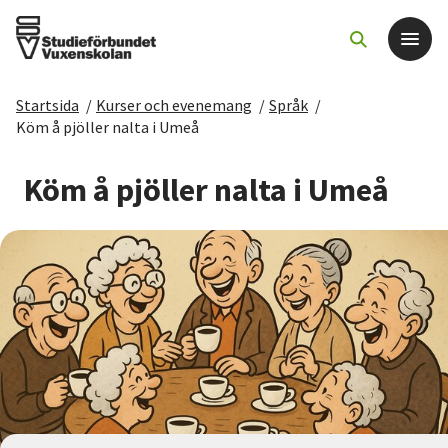
Startsida
/
Kurser och evenemang
/
Språk
/
Det här gör vi
Köm å pjöller nalta i Umeå
För dig som
Köm å pjöller nalta i Umeå
Sök kurser och evenemang
Om SV
Starta studiecirkel
Cirkelledare