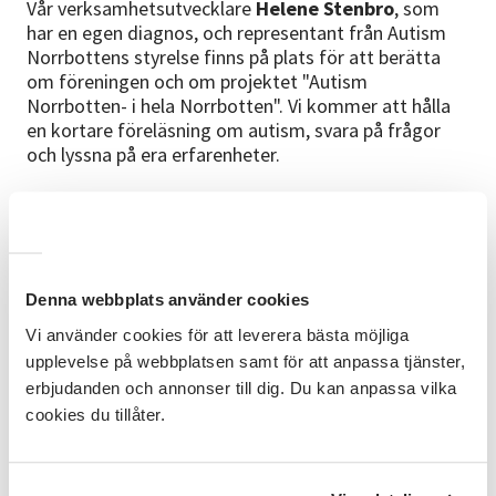
Vår verksamhetsutvecklare
Helene Stenbro
, som
har en egen diagnos, och representant från Autism
Norrbottens styrelse finns på plats för att berätta
om föreningen och om projektet "Autism
Norrbotten- i hela Norrbotten". Vi kommer att hålla
en kortare föreläsning om autism, svara på frågor
och lyssna på era erfarenheter.
Bra att veta
Autism Norrbotten kommer under hösten 2026 och
våren 2027 att besöka alla kommuner i Norrbotten
håll utkik när vi kommer till dig. Turné programmet
Denna webbplats använder cookies
kommer att uppdateras allt eftersom orten blir klara.
Vi använder cookies för att leverera bästa möjliga
Du hittar information om detta på
sv.se/norrbotten
upplevelse på webbplatsen samt för att anpassa tjänster,
eller på
autism.se/norrbotten
erbjudanden och annonser till dig. Du kan anpassa vilka
cookies du tillåter.
Anmälningsinformation
Vi tar anmälan då lokalen har ett begränsat antal
platser.