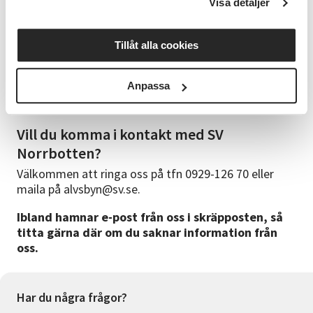
Visa detaljer
Arrangörer
Kvällen arrangeras i samarbete med
Autism
Tillåt alla cookies
Norrbotten
Anpassa
Med stöd av Sparbanken Nord, Region Norrbotten
och Norrbottens Kommuner.
Vill du komma i kontakt med SV
Norrbotten?
Välkommen att ringa oss på tfn 0929-126 70 eller
maila på alvsbyn@sv.se.
Ibland hamnar e-post från oss i skräpposten, så
titta gärna där om du saknar information från
oss.
Har du några frågor?