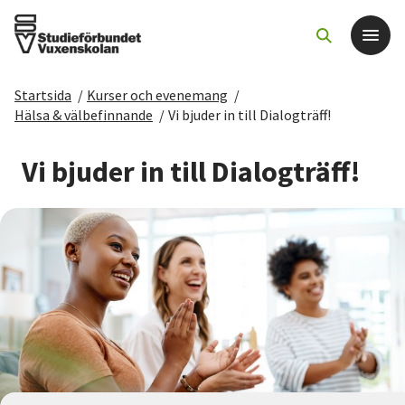
Startsida
/
Kurser och evenemang
/
Det här gör vi
Hälsa & välbefinnande
/
Vi bjuder in till Dialogträff!
För dig som
Vi bjuder in till Dialogträff!
Sök kurser och evenemang
Om SV
Starta studiecirkel
Cirkelledare