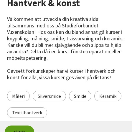
Hantverk & konst
Nyheter
Välkommen att utveckla din kreativa sida
Avdelningar
tillsammans med oss på Studieförbundet
Vuxenskolan! Hos oss kan du bland annat gå kurser i
knyppling, målning, smide, träsvarvning och keramik.
Lyssna
Kanske vill du bli mer självgående och slippa ta hjälp
av andra? Delta då i en kurs i fönsterreparation eller
möbeltapetsering.
Oavsett förkunskaper har vi kurser i hantverk och
konst för alla, vissa kurser ges även på distans!
Måleri
Silversmide
Smide
Keramik
Textilhantverk