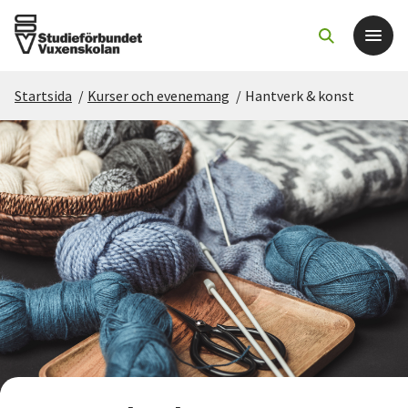
Startsida
/
Kurser och evenemang
/
Hantverk & konst
Det här gör vi
För dig som
Sök kurser och evenemang
Om SV
Starta studiecirkel
Cirkelledare