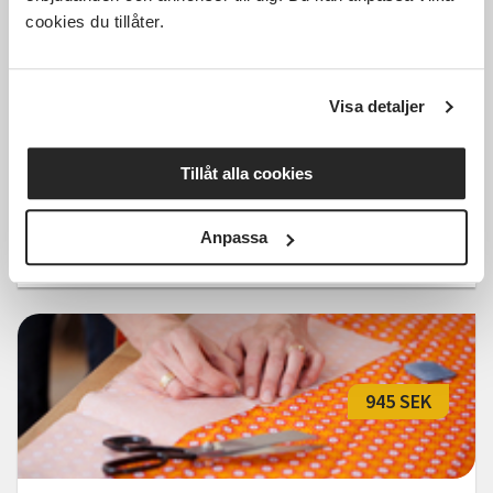
850 SEK
cookies du tillåter.
Visa detaljer
Prova på olika collagetekniker
Halmstad
tors 2026-11-12
Tillåt alla cookies
17:30
3 Tillfällen
Anpassa
Läs mer och anmäl
945 SEK