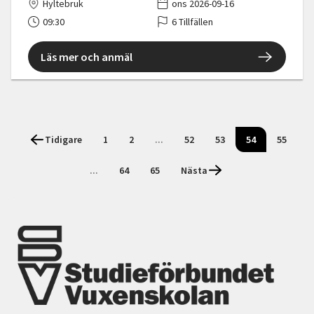
Hyltebruk
ons 2026-09-16
09:30
6 Tillfällen
Läs mer och anmäl
Tidigare
1
2
...
52
53
54
55
...
64
65
Nästa