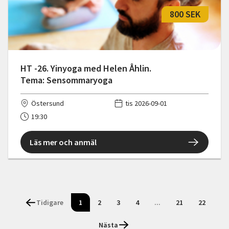
800 SEK
HT -26. Yinyoga med Helen Åhlin.
Tema: Sensommaryoga
Östersund
tis 2026-09-01
19:30
Läs mer och anmäl
Tidigare
1
2
3
4
...
21
22
Nästa