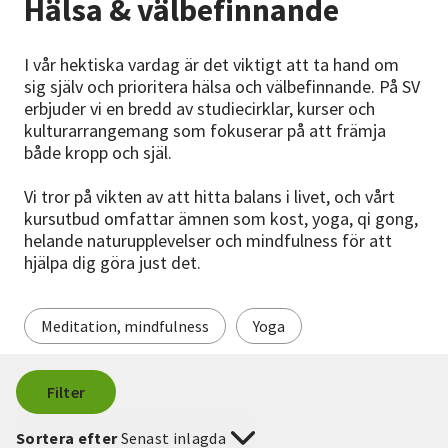
Hälsa & välbefinnande
Nyheter
I vår hektiska vardag är det viktigt att ta hand om
Avdelningar
sig själv och prioritera hälsa och välbefinnande. På SV
erbjuder vi en bredd av studiecirklar, kurser och
kulturarrangemang som fokuserar på att främja
både kropp och själ.
Lyssna
Vi tror på vikten av att hitta balans i livet, och vårt
kursutbud omfattar ämnen som kost, yoga, qi gong,
helande naturupplevelser och mindfulness för att
hjälpa dig göra just det.
Meditation, mindfulness
Yoga
Filter
Sortera efter
Senast inlagda