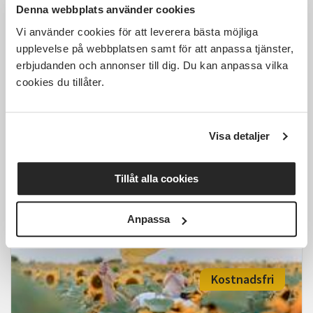
Denna webbplats använder cookies
Vi använder cookies för att leverera bästa möjliga
upplevelse på webbplatsen samt för att anpassa tjänster,
erbjudanden och annonser till dig. Du kan anpassa vilka
Jungiansk drömanalys –
upptäck budskapen i dina
cookies du tillåter.
drömmar
Västerås
tis 2026-09-29
Visa detaljer
18:00
7 Tillfällen
Tillåt alla cookies
Läs mer och anmäl
Anpassa
Kostnadsfri