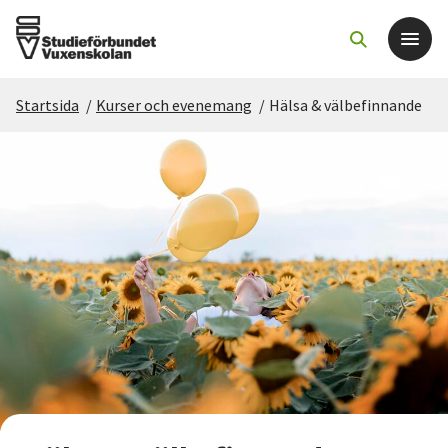
Startsida
/
Kurser och evenemang
/
Hälsa & välbefinnande
Det här gör vi
För dig som
Sök kurser och evenemang
Om SV
Starta studiecirkel
Cirkelledare