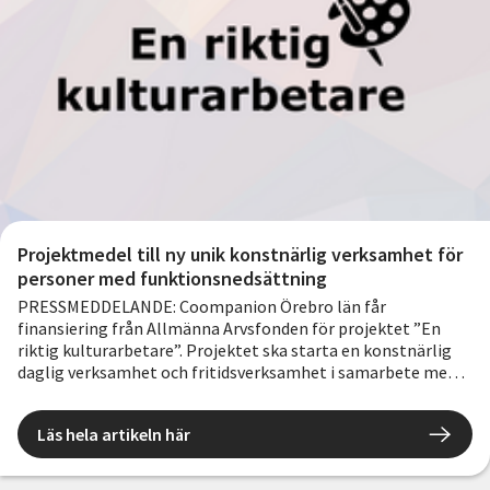
utvecklas? Behandlar vi alla lika utifrån kön? På vilket sätt
gör vi det?
Utfallet blev 50 personer som fick arbete, praktik och 34 har
påbörjat högre studier. Totalt 84.
Projektmedel till ny unik konstnärlig verksamhet för
personer med funktionsnedsättning
PRESSMEDDELANDE: Coompanion Örebro län får
finansiering från Allmänna Arvsfonden för projektet ”En
riktig kulturarbetare”. Projektet ska starta en konstnärlig
daglig verksamhet och fritidsverksamhet i samarbete med
Studieförbundet Vuxenskolan (SV) Örebro län.
Läs hela artikeln här