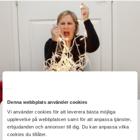
Denna webbplats använder cookies
Känner du av julstressen?
Vi använder cookies för att leverera bästa möjliga
Känns det som att du trasslat in dig i en enda stor härva?
upplevelse på webbplatsen samt för att anpassa tjänster,
Bara lugn, det finns genvägar till julefriden.
erbjudanden och annonser till dig. Du kan anpassa vilka
cookies du tillåter.