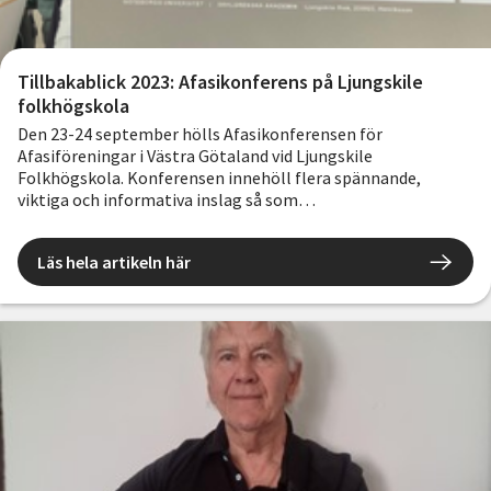
Tillbakablick 2023: Afasikonferens på Ljungskile
folkhögskola
Den 23-24 september hölls Afasikonferensen för
Afasiföreningar i Västra Götaland vid Ljungskile
Folkhögskola. Konferensen innehöll flera spännande,
viktiga och informativa inslag så som
bildmaterialanvändning, social manipulation mot äldre,
forskningsprojektet The Comprehensive Aphasia Test (CAT),
Läs hela artikeln här
dialogterapi samt middag och underhållning på kvällen.