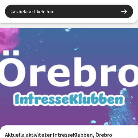
Läs hela artikeln här
Aktuella aktiviteter IntresseKlubben, Örebro