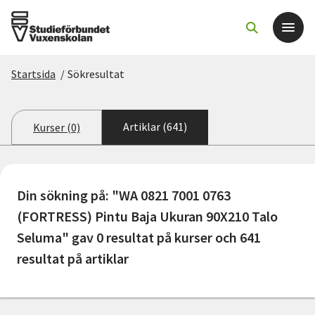
Startsida
/
Sökresultat
Det här gör vi
För dig som
Artiklar (641)
Kurser (0)
Sök kurser och evenemang
Din sökning på: "WA 0821 7001 0763
Om SV
(FORTRESS) Pintu Baja Ukuran 90X210 Talo
Seluma" gav 0 resultat på kurser och 641
Starta studiecirkel
resultat på artiklar
Cirkelledare