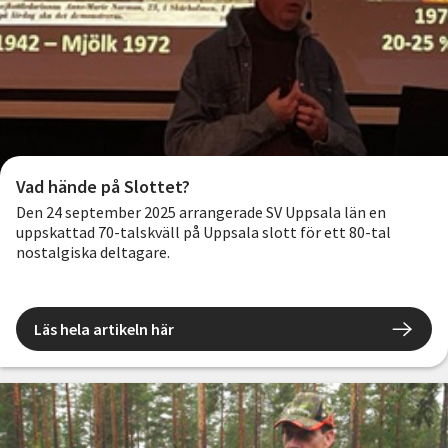
Vad hände på Slottet?
Den 24 september 2025 arrangerade SV Uppsala län en
uppskattad 70-talskväll på Uppsala slott för ett 80-tal
nostalgiska deltagare.
Läs hela artikeln här