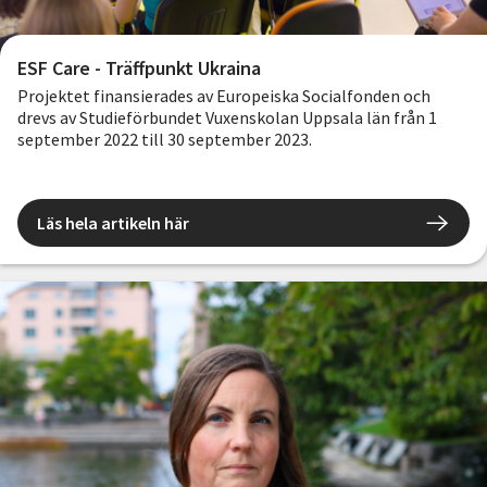
ESF Care - Träffpunkt Ukraina
Projektet finansierades av Europeiska Socialfonden och
drevs av Studieförbundet Vuxenskolan Uppsala län från 1
september 2022 till 30 september 2023.
Syftet med projektet var att underlätta för ukrainska
flyktingar i Uppsala län som omfattas av
Läs hela artikeln här
massflyktsdirektivet att ta sig in på den svenska
arbetsmarknaden och bli socialt delaktiga samt med hänsyn
till deras psykiska hälsa.
Syftet med CARE Träffpunkt Ukraina har varit att skapa
verksamhet för ukrainska flyktingar som är öppen för alla
och kombinerar språkträning, sociala aktiviteter/gruppstöd,
samhällsorientering, nätverkande och
arbetsmarknadsåtgärder.
Projektets övergripande mål var att fler kvinnor och män
som omfattas av EU:s massflyktsdirektiv får ta del av
insatser för att stärka sin ställning på arbetsmarknaden och
övergå till arbete eller utbildning alternativt förflyttar sig