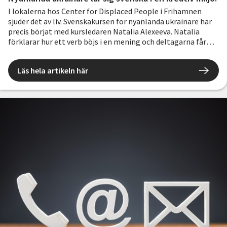
I lokalerna hos Center for Displaced People i Frihamnen
sjuder det av liv. Svenskakursen för nyanlända ukrainare har
precis börjat med kursledaren Natalia Alexeeva. Natalia
förklarar hur ett verb böjs i en mening och deltagarna får
öva på att uttala och säga meningarna.
Läs hela artikeln här