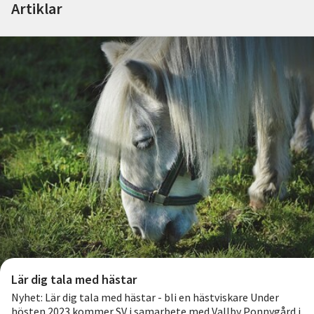
Artiklar
Nyheter
Avdelningar
Lyssna
Lär dig tala med hästar
Nyhet: Lär dig tala med hästar - bli en hästviskare Under
hösten 2023 kommer SV i samarbete med Vallby Ponnygård i