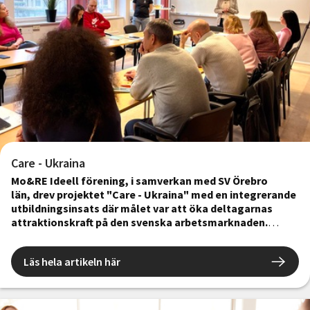
Care - Ukraina
Mo&RE Ideell förening, i samverkan med SV Örebro
län, drev projektet "Care - Ukraina" med en integrerande
utbildningsinsats där målet var att öka deltagarnas
attraktionskraft på den svenska arbetsmarknaden.
Projektet medfinansierades av Europeiska
unionen/Europeiska socialfonden.
Projektet har haft som syfte att underlätta etablering på
Läs hela artikeln här
arbetsmarknaden för ukrainska flyktingar som omfattas av
massflyktsdirektivet. I projektet har vi bland annat erbjudit
kompetenshöjande insatser i svenska språket, studie- och
yrkesvägledande insatser, företagsbesök samt